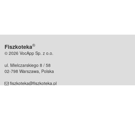
®
Fiszkoteka
© 2026 VocApp Sp. z o.o.
ul. Mielczarskiego 8 / 58
02-798 Warszawa, Polska
fiszkoteka@fiszkoteka.pl
NIP: 951 245 79 19
REGON: 369 727 696