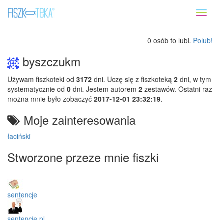
Toggl
naviga
0 osób to lubi.
Polub!
byszczukm
Używam fiszkoteki od
3172
dni. Uczę się z fiszkoteką
2
dni, w tym
systematycznie od
0
dni. Jestem autorem
2
zestawów. Ostatni raz
można mnie było zobaczyć
2017-12-01 23:32:19
.
Moje zainteresowania
łaciński
Stworzone przeze mnie fiszki
sentencje
sentencje pl