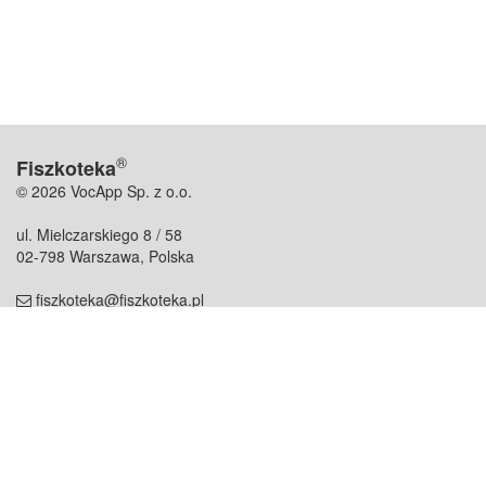
®
Fiszkoteka
© 2026 VocApp Sp. z o.o.
ul. Mielczarskiego 8 / 58
02-798 Warszawa, Polska
fiszkoteka@fiszkoteka.pl
NIP: 951 245 79 19
REGON: 369 727 696