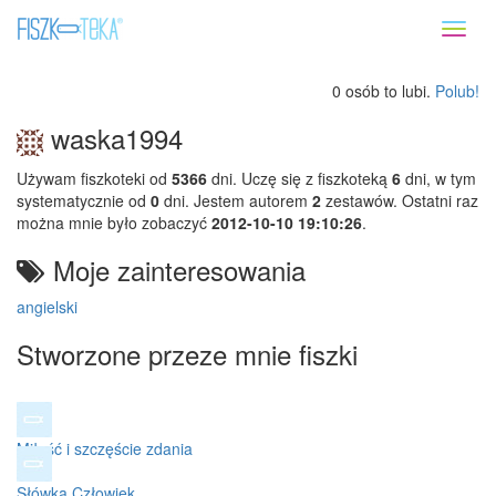
Toggl
naviga
0 osób to lubi.
Polub!
waska1994
Używam fiszkoteki od
5366
dni. Uczę się z fiszkoteką
6
dni, w tym
systematycznie od
0
dni. Jestem autorem
2
zestawów. Ostatni raz
można mnie było zobaczyć
2012-10-10 19:10:26
.
Moje zainteresowania
angielski
Stworzone przeze mnie fiszki
Miłość i szczęście zdania
Słówka Człowiek