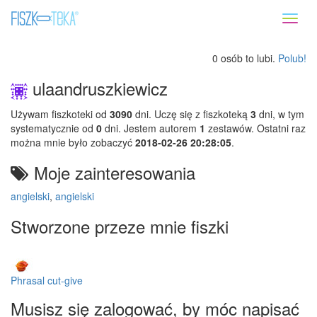
Toggl
naviga
0 osób to lubi.
Polub!
ulaandruszkiewicz
Używam fiszkoteki od
3090
dni. Uczę się z fiszkoteką
3
dni, w tym
systematycznie od
0
dni. Jestem autorem
1
zestawów. Ostatni raz
można mnie było zobaczyć
2018-02-26 20:28:05
.
Moje zainteresowania
angielski
,
angielski
Stworzone przeze mnie fiszki
Phrasal cut-give
Musisz się zalogować, by móc napisać