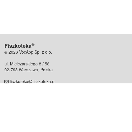
®
Fiszkoteka
© 2026 VocApp Sp. z o.o.
ul. Mielczarskiego 8 / 58
02-798 Warszawa, Polska
fiszkoteka@fiszkoteka.pl
NIP: 951 245 79 19
REGON: 369 727 696