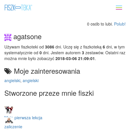
Toggl
naviga
0 osób to lubi.
Polub!
agatsone
Używam fiszkoteki od
3086
dni. Uczę się z fiszkoteką
6
dni, w tym
systematycznie od
0
dni. Jestem autorem
3
zestawów. Ostatni raz
można mnie było zobaczyć
2018-03-06 21:09:01
.
Moje zainteresowania
angielski
,
angielski
Stworzone przeze mnie fiszki
Moja pierwsza lekcja
zaliczenie