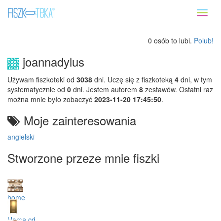
Toggl
naviga
0 osób to lubi.
Polub!
joannadylus
Używam fiszkoteki od
3038
dni. Uczę się z fiszkoteką
4
dni, w tym
systematycznie od
0
dni. Jestem autorem
8
zestawów. Ostatni raz
można mnie było zobaczyć
2023-11-20 17:45:50
.
Moje zainteresowania
angielski
Stworzone przeze mnie fiszki
home
Home cd