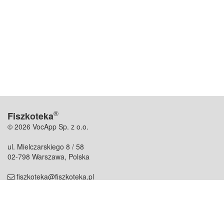
®
Fiszkoteka
© 2026 VocApp Sp. z o.o.
ul. Mielczarskiego 8 / 58
02-798 Warszawa, Polska
fiszkoteka@fiszkoteka.pl
NIP: 951 245 79 19
REGON: 369 727 696