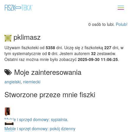
Toggl
naviga
0 osób to lubi.
Polub!
pklimasz
Używam fiszkoteki od
5358
dni. Uczę się z fiszkoteką
227
dni, w
tym systematycznie od
0
dni. Jestem autorem
32
zestawów.
Ostatni raz można mnie było zobaczyć
2025-09-30 11:06:25
.
Moje zainteresowania
angielski
,
niemiecki
Stworzone przeze mnie fiszki
Meble i sprzęd domowy: sypialnia.
Meble i sprzęt domowy: pokój dzienny