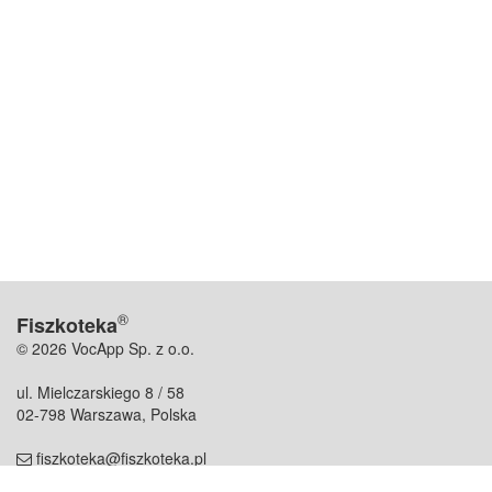
®
Fiszkoteka
© 2026 VocApp Sp. z o.o.
ul. Mielczarskiego 8 / 58
02-798 Warszawa, Polska
fiszkoteka@fiszkoteka.pl