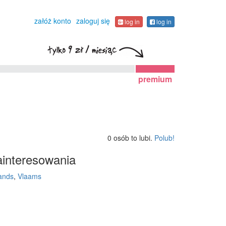
załóż konto
zaloguj się
log in
log in
premium
0 osób to lubi.
Polub!
interesowania
ands
,
Vlaams