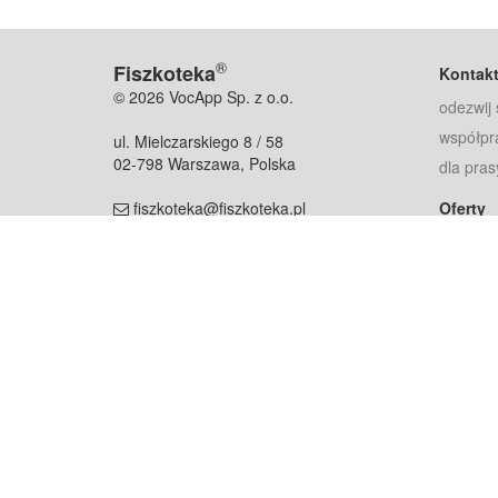
®
Fiszkoteka
Kontak
© 2026 VocApp Sp. z o.o.
odezwij 
współpr
ul. Mielczarskiego 8 / 58
02-798 Warszawa, Polska
dla pras
fiszkoteka@fiszkoteka.pl
Oferty
dla rodz
NIP: 951 245 79 19
dla kore
REGON: 369 727 696
Pomoc
Najczęst