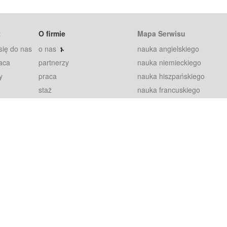
t
O firmie
Mapa Serwisu
się do nas
o nas
nauka angielskiego
aca
partnerzy
nauka niemieckiego
y
praca
nauka hiszpańskiego
staż
nauka francuskiego
blog
nauka rosyjskiego
in
2000+ opinii
nauka norweskiego
petytorów
nauka szwedzkiego
Warunki
fiszki
100% gwarancja
sze pytania
najnowsze lekcje
regulamin
Extra
prywatność i ciasteczka
RODO
plugin