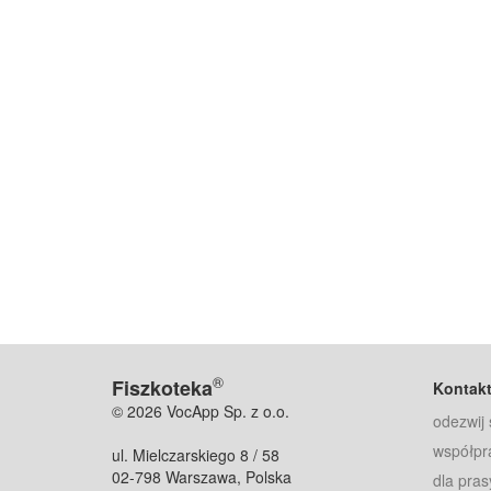
®
Fiszkoteka
Kontak
© 2026 VocApp Sp. z o.o.
odezwij 
współpr
ul. Mielczarskiego 8 / 58
02-798 Warszawa, Polska
dla pras