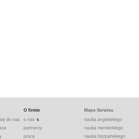
t
O firmie
Mapa Serwisu
się do nas
o nas
nauka angielskiego
aca
partnerzy
nauka niemieckiego
y
praca
nauka hiszpańskiego