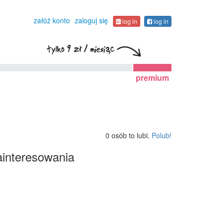
załóż konto
zaloguj się
log in
log in
premium
0 osób to lubi.
Polub!
interesowania