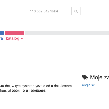
ła
katalog
Moje za
angielski
445
dni, w tym systematycznie od
0
dni. Jestem
obaczyć
2024-12-01 09:56:04
.