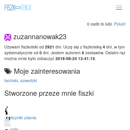
Toggl
naviga
0 osób to lubi.
Polub!
zuzannanowak23
Używam fiszkoteki od
2921
dni. Uczę się z fiszkoteką
4
dni, w tym
systematycznie od
0
dni. Jestem autorem
6
zestawów. Ostatni raz
można mnie było zobaczyć
2018-08-24 13:41:15
.
Moje zainteresowania
łaciński
,
szwedzki
Stworzone przeze mnie fiszki
okoliczniki zdania
pogoda