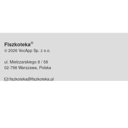
®
Fiszkoteka
© 2026 VocApp Sp. z o.o.
ul. Mielczarskiego 8 / 58
02-798 Warszawa, Polska
fiszkoteka@fiszkoteka.pl
NIP: 951 245 79 19
REGON: 369 727 696