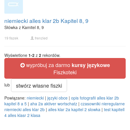
niemiecki alles klar 2b Kapitel 8, 9
Słówka z Kamitel 8, 9
19 fiszek
frenzied
Wyświetlone
1-2
z
2
rekordów.
wypróbuj za darmo
kursy językowe
Fiszkoteki
stwórz własne fiszki
lub
Powiązane:
niemiecki
|
języki obce
|
opis fotografii alles klar 2b
kapitel 8 a 5
|
aha 2a aktiver wortschatz
|
czasowniki nieregularne
niemiecki alles klar 2b
|
alles klar 2a kapitel 2 slowka
|
test kapitell
4 alles klasr 2 klasa