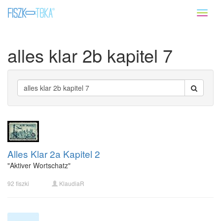
Toggl
naviga
alles klar 2b kapitel 7
Alles Klar 2a Kapitel 2
"Aktiver Wortschatz"
92 fiszki
KlaudiaR