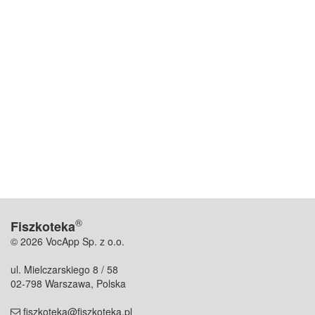
®
Fiszkoteka
© 2026 VocApp Sp. z o.o.
ul. Mielczarskiego 8 / 58
02-798 Warszawa, Polska
fiszkoteka@fiszkoteka.pl