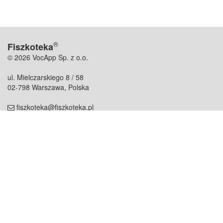
®
Fiszkoteka
© 2026 VocApp Sp. z o.o.
ul. Mielczarskiego 8 / 58
02-798 Warszawa, Polska
fiszkoteka@fiszkoteka.pl
NIP: 951 245 79 19
REGON: 369 727 696
Kontakt
O firmie