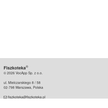
®
Fiszkoteka
© 2026 VocApp Sp. z o.o.
ul. Mielczarskiego 8 / 58
02-798 Warszawa, Polska
fiszkoteka@fiszkoteka.pl
NIP: 951 245 79 19