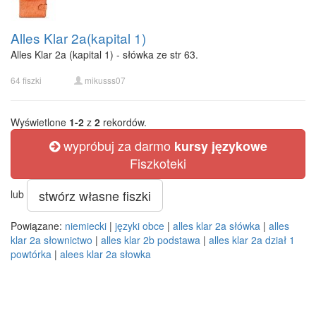
Alles Klar 2a(kapital 1)
Alles Klar 2a (kapital 1) - słówka ze str 63.
64 fiszki
mikusss07
Wyświetlone
1-2
z
2
rekordów.
wypróbuj za darmo
kursy językowe
Fiszkoteki
stwórz własne fiszki
lub
Powiązane:
niemiecki
|
języki obce
|
alles klar 2a słówka
|
alles
klar 2a słownictwo
|
alles klar 2b podstawa
|
alles klar 2a dział 1
powtórka
|
alees klar 2a słowka