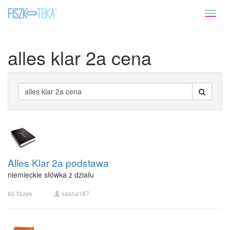
Toggl
naviga
alles klar 2a cena
Alles Klar 2a podstawa
niemieckie słówka z działu
60 fiszek
sasha187