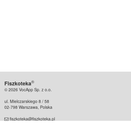
®
Fiszkoteka
© 2026 VocApp Sp. z o.o.
ul. Mielczarskiego 8 / 58
02-798 Warszawa, Polska
fiszkoteka@fiszkoteka.pl
NIP: 951 245 79 19