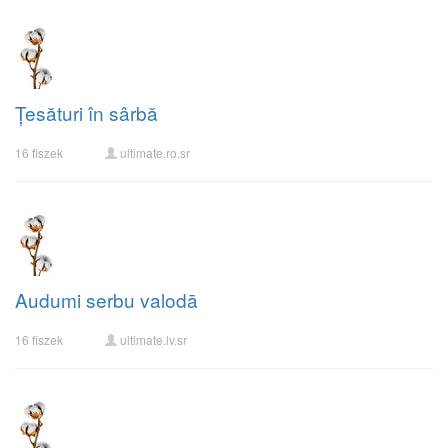
Țesături în sârbă
16 fiszek
ultimate.ro.sr
Audumi serbu valodā
16 fiszek
ultimate.lv.sr