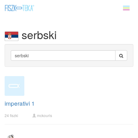
Toggl
naviga
serbski
imperativi 1
24 fiszki
mckouris