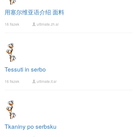
用塞尔维亚语介绍 面料
16 fiszek
ultimate.zh.sr
Tessuti in serbo
16 fiszek
ultimate.it.sr
Tkaniny po serbsku