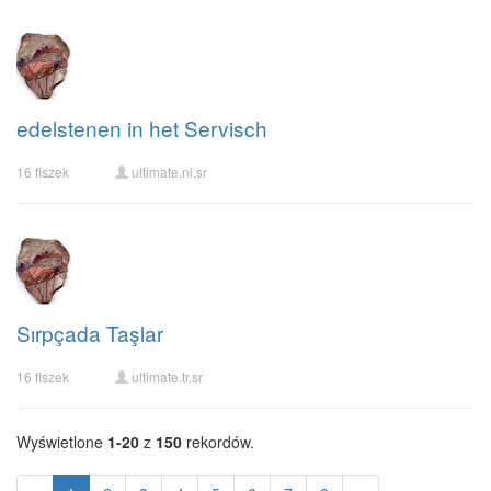
edelstenen in het Servisch
16 fiszek
ultimate.nl.sr
Sırpçada Taşlar
16 fiszek
ultimate.tr.sr
Wyświetlone
1-20
z
150
rekordów.