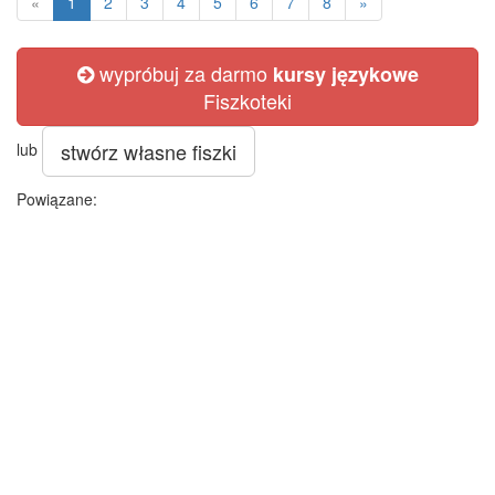
«
1
2
3
4
5
6
7
8
»
wypróbuj za darmo
kursy językowe
Fiszkoteki
stwórz własne fiszki
lub
Powiązane: