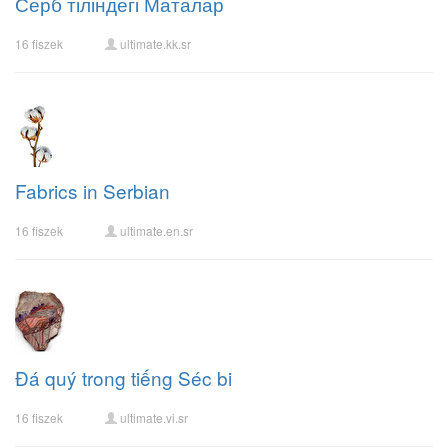
Серб тіліндегі Маталар
16 fiszek
ultimate.kk.sr
Fabrics in Serbian
16 fiszek
ultimate.en.sr
Đá quý trong tiếng Séc bi
16 fiszek
ultimate.vi.sr