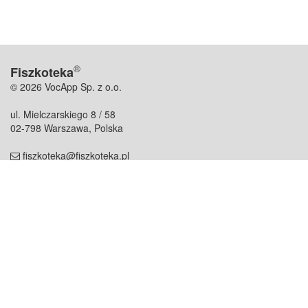
®
Fiszkoteka
© 2026 VocApp Sp. z o.o.
ul. Mielczarskiego 8 / 58
02-798 Warszawa, Polska
fiszkoteka@fiszkoteka.pl
NIP: 951 245 79 19
REGON: 369 727 696