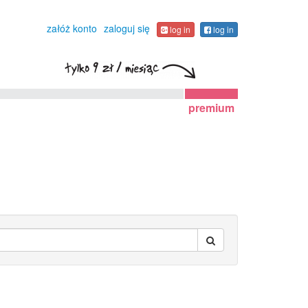
załóż konto
zaloguj się
log in
log in
premium