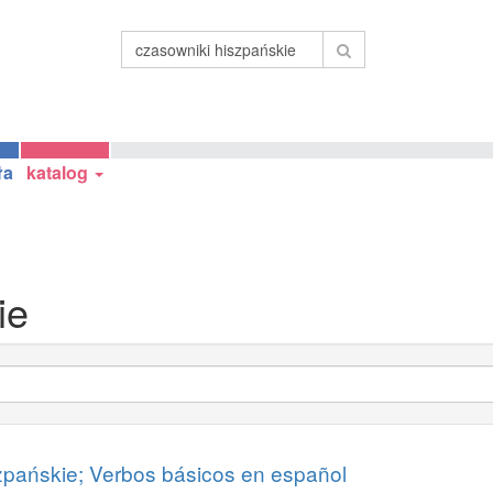
ła
katalog
ie
pańskie; Verbos básicos en español