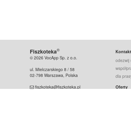
®
Fiszkoteka
Kontak
© 2026 VocApp Sp. z o.o.
odezwij 
współpr
ul. Mielczarskiego 8 / 58
02-798 Warszawa, Polska
dla pras
fiszkoteka@fiszkoteka.pl
Oferty
dla rodz
NIP: 951 245 79 19
dla kore
REGON: 369 727 696
Pomoc
Najczęst