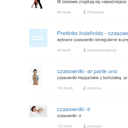
W zestawie znajdują się najważniejsze 
69 fiszek
Fiszkoteka
Pretérito Indefinido - czasow
wybrane czasowniki nieregularne w pret
48 fiszek
katarzynakrawczyk
czasowniki -ar parte uno
czasowniki hiszpańskie z końcówką -ar
145 fiszek
ambrosia
czasowniki -ir
czasowniki -ir
103 fiszki
ambrosia