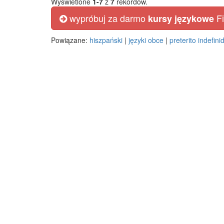
Wyświetlone
1-7
z
7
rekordów.
wypróbuj za darmo
Fi
kursy językowe
Powiązane:
hiszpański
|
języki obce
|
preterito indefin