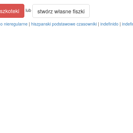
szkoteki
stwórz własne fiszki
lub
ido nieregularne
|
hiszpanski podstawowe czasowniki
|
indefinido
|
indef