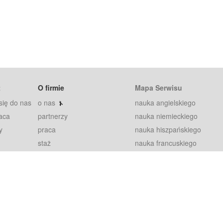
t
O firmie
Mapa Serwisu
się do nas
o nas
nauka angielskiego
aca
partnerzy
nauka niemieckiego
y
praca
nauka hiszpańskiego
staż
nauka francuskiego
blog
nauka rosyjskiego
in
2000+ opinii
nauka norweskiego
petytorów
nauka szwedzkiego
Warunki
fiszki
100% gwarancja
sze pytania
najnowsze lekcje
regulamin