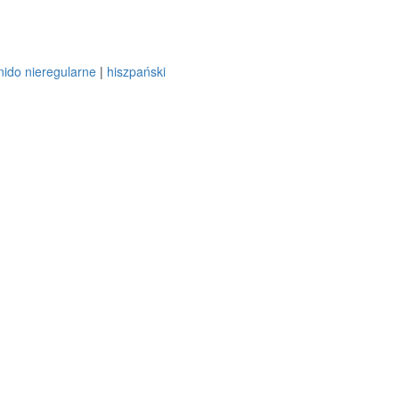
inido nieregularne
|
hiszpański