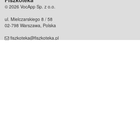
Fiszkoteka
© 2026 VocApp Sp. z o.o.
ul. Mielczarskiego 8 / 58
02-798 Warszawa, Polska
fiszkoteka@fiszkoteka.pl
NIP: 951 245 79 19
REGON: 369 727 696
Kontakt
O firmie
odezwij się do nas
o nas
współpraca
partnerzy
dla prasy
praca