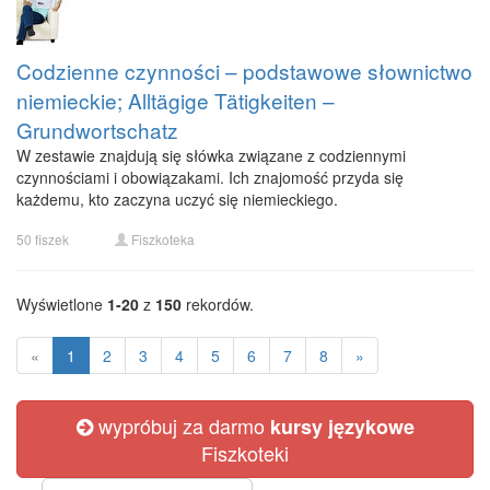
Codzienne czynności – podstawowe słownictwo
niemieckie; Alltägige Tätigkeiten –
Grundwortschatz
W zestawie znajdują się słówka związane z codziennymi
czynnościami i obowiązakami. Ich znajomość przyda się
każdemu, kto zaczyna uczyć się niemieckiego.
50 fiszek
Fiszkoteka
Wyświetlone
1-20
z
150
rekordów.
«
1
2
3
4
5
6
7
8
»
wypróbuj za darmo
kursy językowe
Fiszkoteki