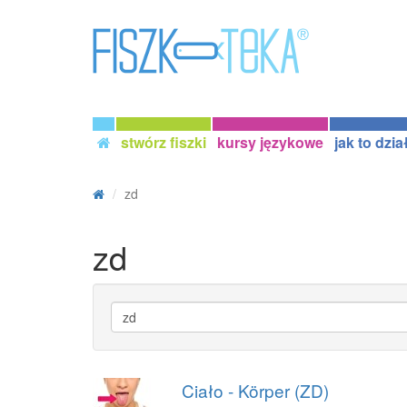
stwórz fiszki
kursy językowe
jak to dzia
zd
zd
Ciało - Körper (ZD)