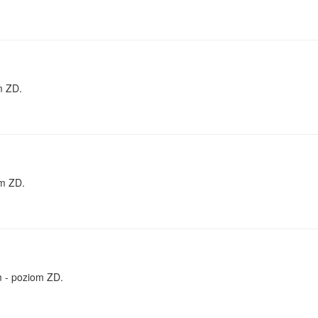
m ZD.
om ZD.
m - poziom ZD.