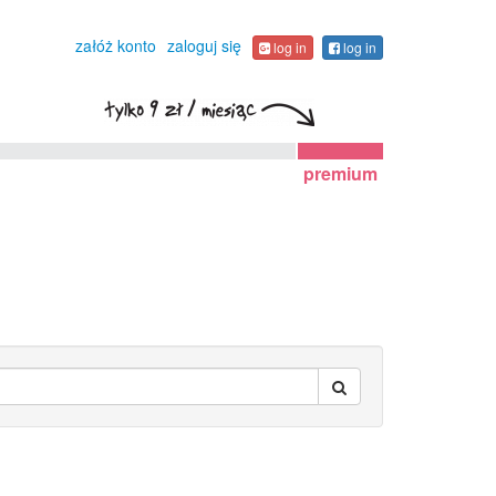
załóż konto
zaloguj się
log in
log in
premium