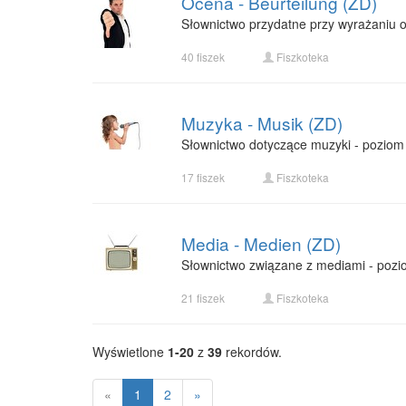
Ocena - Beurteilung (ZD)
Słownictwo przydatne przy wyrażaniu op
40 fiszek
Fiszkoteka
Muzyka - Musik (ZD)
Słownictwo dotyczące muzyki - poziom
17 fiszek
Fiszkoteka
Media - Medien (ZD)
Słownictwo związane z mediami - pozi
21 fiszek
Fiszkoteka
Wyświetlone
1-20
z
39
rekordów.
«
1
2
»