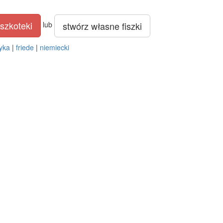
szkoteki
stwórz własne fiszki
lub
yka
|
friede
|
niemiecki