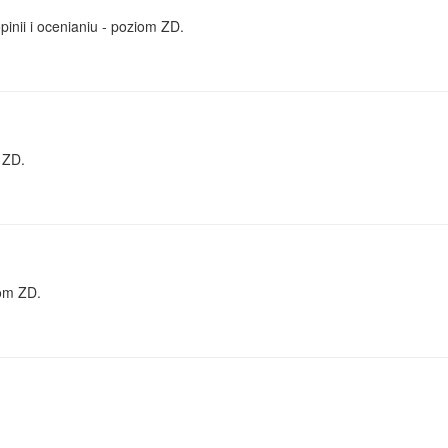
inii i ocenianiu - poziom ZD.
 ZD.
om ZD.