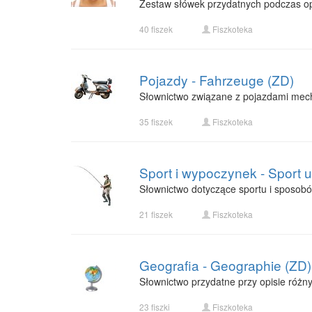
Zestaw słówek przydatnych podczas opi
40 fiszek
Fiszkoteka
Pojazdy - Fahrzeuge (ZD)
Słownictwo związane z pojazdami mec
35 fiszek
Fiszkoteka
Sport i wypoczynek - Sport u
Słownictwo dotyczące sportu i sposob
21 fiszek
Fiszkoteka
Geografia - Geographie (ZD)
Słownictwo przydatne przy opisie różny
23 fiszki
Fiszkoteka