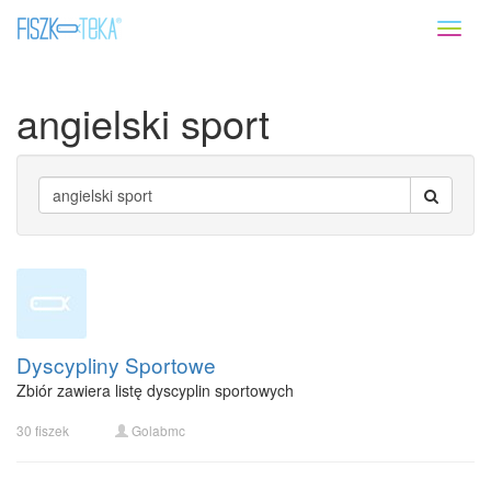
Toggl
naviga
angielski sport
Dyscypliny Sportowe
Zbiór zawiera listę dyscyplin sportowych
30 fiszek
Golabmc