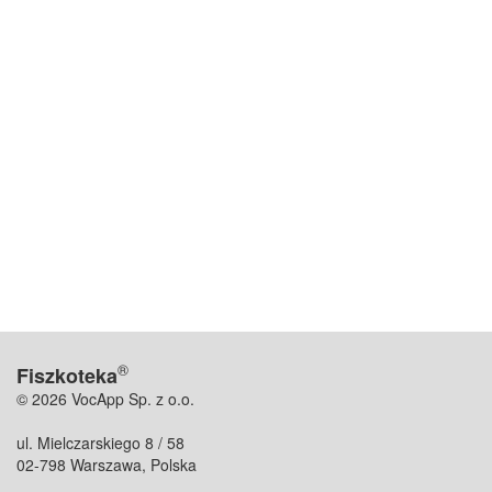
®
Fiszkoteka
© 2026 VocApp Sp. z o.o.
ul. Mielczarskiego 8 / 58
02-798 Warszawa, Polska