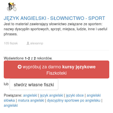
JĘZYK ANGIELSKI - SŁOWNICTWO - SPORT
Jest to materiał zawierający słownictwo związane ze sportem:
nazwy dyscyplin sportowych, sprzęt, miejsca, ludzie, inne i useful
phrases.
105 fiszek
alexannp
Wyświetlone
1-2
z
2
rekordów.
wypróbuj za darmo
kursy językowe
Fiszkoteki
stwórz własne fiszki
lub
Powiązane:
angielski
|
język angielski
|
języki obce
|
angielski
słówka
|
matura angielski
|
dyscypliny sportowe po angielsku
|
angielski