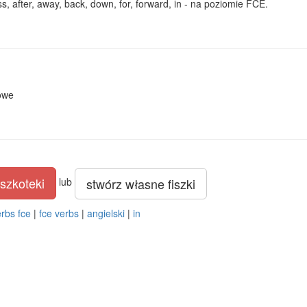
 after, away, back, down, for, forward, in - na poziomie FCE.
owe
szkoteki
stwórz własne fiszki
lub
erbs fce
|
fce verbs
|
angielski
|
in