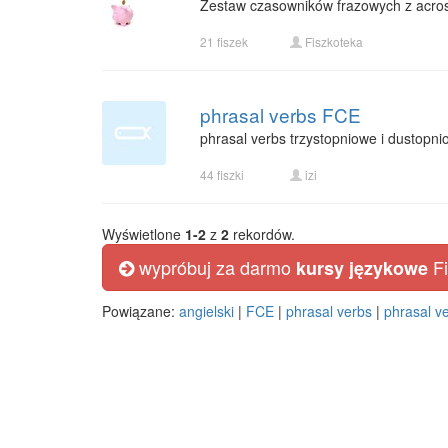
Zestaw czasowników frazowych z across,
21 fiszek
Fiszkoteka
phrasal verbs FCE
phrasal verbs trzystopniowe i dustopni
44 fiszki
izi
Wyświetlone
1-2
z
2
rekordów.
wypróbuj za darmo
Fi
kursy językowe
Powiązane:
angielski
|
FCE
|
phrasal verbs
|
phrasal v