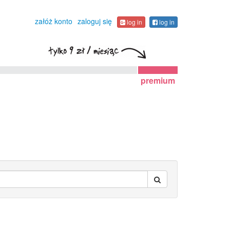
załóż konto
zaloguj się
log in
log in
premium