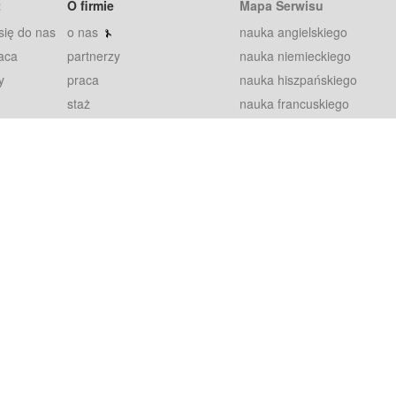
t
O firmie
Mapa Serwisu
się do nas
o nas
nauka angielskiego
aca
partnerzy
nauka niemieckiego
y
praca
nauka hiszpańskiego
staż
nauka francuskiego
blog
nauka rosyjskiego
in
2000+ opinii
nauka norweskiego
petytorów
nauka szwedzkiego
Warunki
fiszki
100% gwarancja
sze pytania
najnowsze lekcje
regulamin
Extra
prywatność i ciasteczka
RODO
plugin