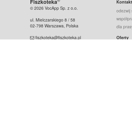
®
Fiszkoteka
Kontak
© 2026 VocApp Sp. z o.o.
odezwij 
współpr
ul. Mielczarskiego 8 / 58
02-798 Warszawa, Polska
dla pras
fiszkoteka@fiszkoteka.pl
Oferty
dla rodz
NIP: 951 245 79 19
dla kore
REGON: 369 727 696
Pomoc
Najczęst