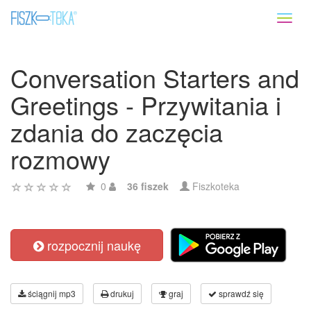
Toggl
naviga
Conversation Starters and
Greetings - Przywitania i
zdania do zaczęcia
rozmowy
0
36 fiszek
Fiszkoteka
rozpocznij naukę
ściągnij mp3
drukuj
graj
sprawdź się