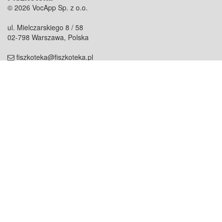
© 2026 VocApp Sp. z o.o.
ul. Mielczarskiego 8 / 58
02-798 Warszawa, Polska
fiszkoteka@fiszkoteka.pl
NIP: 951 245 79 19
REGON: 369 727 696
Kontakt
O firmie
odezwij się do nas
o nas
współpraca
partnerzy
dla prasy
praca