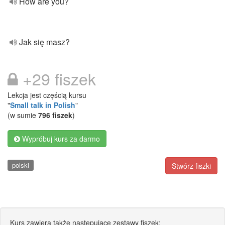
How are you?
Jak się masz?
+29 fiszek
Lekcja jest częścią kursu
"
Small talk in Polish
"
(w sumie
796 fiszek
)
Wypróbuj kurs za darmo
polski
Stwórz fiszki
Kurs zawiera także następujące zestawy fiszek: