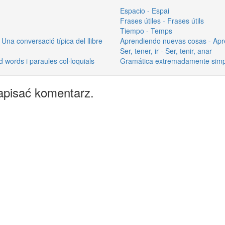
Espacio - Espai
Frases útiles - Frases útils
Tiempo - Temps
 Una conversació típica del llibre
Aprendiendo nuevas cosas - Apr
Ser, tener, ir - Ser, tenir, anar
 words i paraules col·loquials
Gramática extremadamente simpl
apisać komentarz.