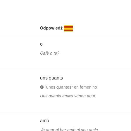
Odpowiedź
o
Cafè o te?
uns quants
"unes quantes" en femenino
Uns quants amics vénen aquí.
amb
Va anar al bar amb el seu amic.