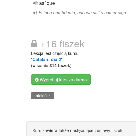
así que
Estaba hambriento, así que salí a comer algo.
+16 fiszek
Lekcja jest częścią kursu
"
Catalán: día 2
"
(w sumie
314 fiszek
)
Wypróbuj kurs za darmo
kataloński
Kurs zawiera także następujące zestawy fiszek: