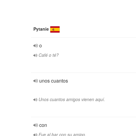
Pytanie
o
Café o té?
unos cuantos
Unos cuantos amigos vienen aquí.
con
Fue al bar con su amigo.