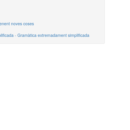
enent noves coses
ificada - Gramàtica extremadament simplificada