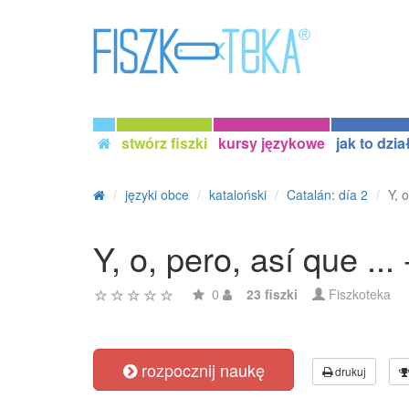
stwórz fiszki
kursy językowe
jak to dzia
języki obce
kataloński
Catalán: día 2
Y, o
Y, o, pero, así que ... 
0
23 fiszki
Fiszkoteka
rozpocznij naukę
drukuj