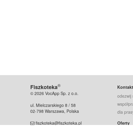
®
Fiszkoteka
Kontak
© 2026 VocApp Sp. z o.o.
odezwij 
współpr
ul. Mielczarskiego 8 / 58
02-798 Warszawa, Polska
dla pras
fiszkoteka@fiszkoteka.pl
Oferty
dla rodz