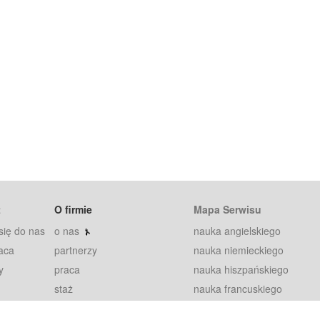
t
O firmie
Mapa Serwisu
się do nas
o nas
nauka angielskiego
aca
partnerzy
nauka niemieckiego
y
praca
nauka hiszpańskiego
staż
nauka francuskiego
blog
nauka rosyjskiego
in