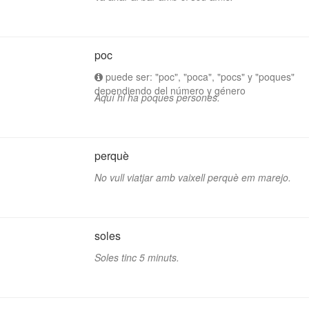
poc
puede ser: "poc", "poca", "pocs" y "poques"
dependiendo del número y género
Aquí hi ha poques persones.
perquè
No vull viatjar amb vaixell perquè em marejo.
soles
Soles tinc 5 minuts.