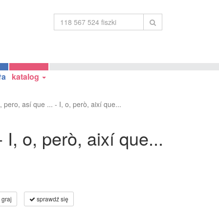
ła
katalog
, pero, así que ... - I, o, però, així que...
- I, o, però, així que...
graj
sprawdź się