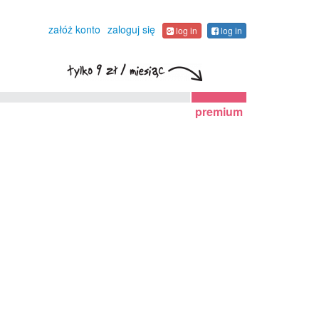
załóż konto
zaloguj się
log in
log in
premium