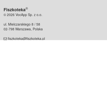
®
Fiszkoteka
© 2026 VocApp Sp. z o.o.
ul. Mielczarskiego 8 / 58
02-798 Warszawa, Polska
fiszkoteka@fiszkoteka.pl
NIP: 951 245 79 19
REGON: 369 727 696
Kontakt
O firmie
odezwij się do nas
o nas
współpraca
partnerzy