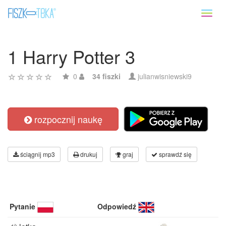
Toggl
naviga
1 Harry Potter 3
0
34 fiszki
julianwisniewski9
rozpocznij naukę
ściągnij mp3
drukuj
graj
sprawdź się
Pytanie
Odpowiedź