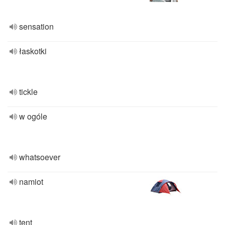
sensation
łaskotki
tickle
w ogóle
whatsoever
namiot
tent