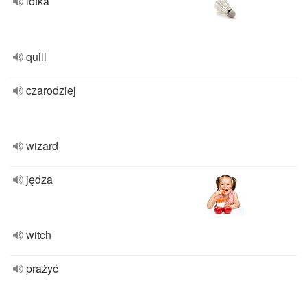
lotka
quill
czarodziej
wizard
jędza
witch
prażyć