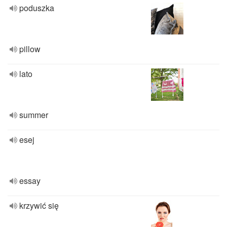
poduszka
pillow
lato
summer
esej
essay
krzywić się