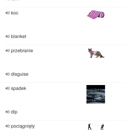
koc
blanket
przebranie
disguise
spadek
dip
pociągnięty