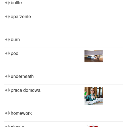
bottle
oparzenie
burn
pod
underneath
praca domowa
homework
okazja