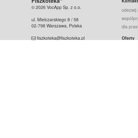
Fiszkoteka
Kontak
© 2026 VocApp Sp. z o.o.
odezwij 
współpr
ul. Mielczarskiego 8 / 58
02-798 Warszawa, Polska
dla pras
fiszkoteka@fiszkoteka.pl
Oferty
dla rodz
NIP: 951 245 79 19
dla kore
REGON: 369 727 696
Pomoc
Najczęst
Projekt współf