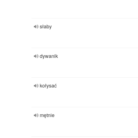
słaby
dywanik
kołysać
mętnie