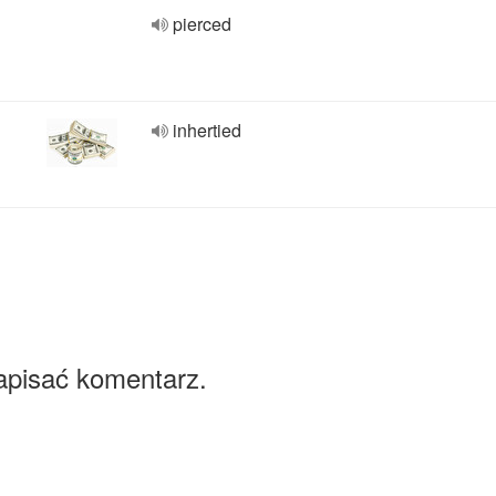
pierced
inhertied
apisać komentarz.