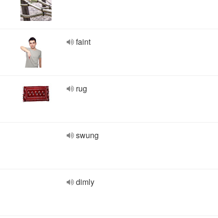
faint
rug
swung
dimly