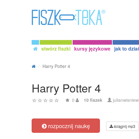
stwórz fiszki
kursy językowe
jak to dzia
Harry Potter 4
Harry Potter 4
0
10 fiszek
julianwisniew
rozpocznij naukę
ściągnij mp3