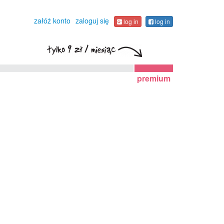
załóż konto
zaloguj się
log in
log in
premium