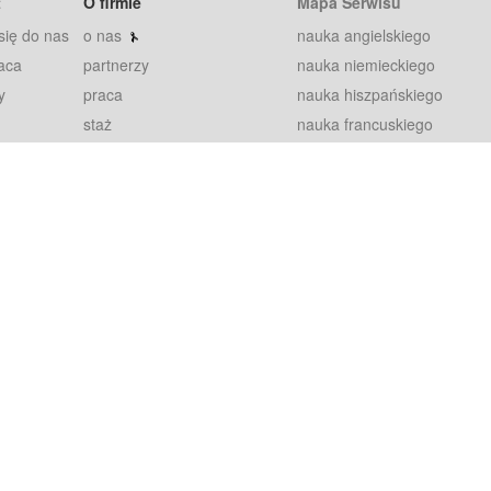
t
O firmie
Mapa Serwisu
się do nas
o nas
nauka angielskiego
aca
partnerzy
nauka niemieckiego
y
praca
nauka hiszpańskiego
staż
nauka francuskiego
blog
nauka rosyjskiego
in
2000+ opinii
nauka norweskiego
petytorów
nauka szwedzkiego
Warunki
fiszki
100% gwarancja
sze pytania
najnowsze lekcje
regulamin
Extra
prywatność i ciasteczka
RODO
plugin
inansowany przez Unię Europejską ze środków Europejskiego Funduszu Rozwoju Regionalnego w ramach Programu Operacyjnego Int