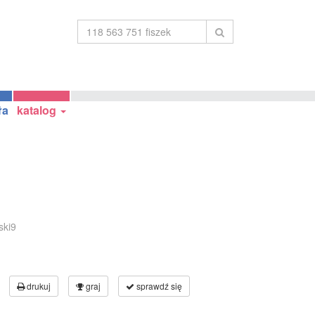
ła
katalog
ski9
drukuj
graj
sprawdź się