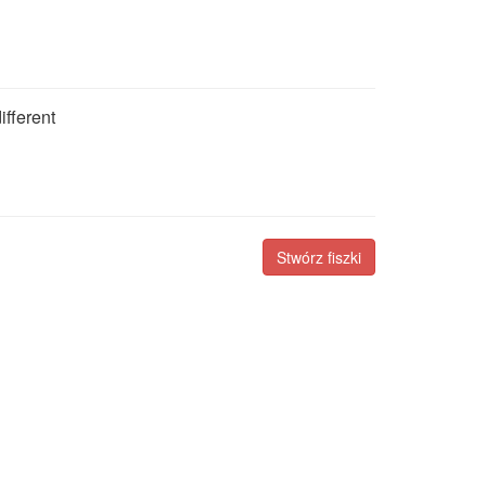
ifferent
Stwórz fiszki