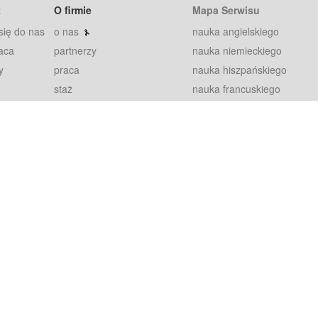
t
O firmie
Mapa Serwisu
się do nas
o nas
nauka angielskiego
aca
partnerzy
nauka niemieckiego
y
praca
nauka hiszpańskiego
staż
nauka francuskiego
blog
nauka rosyjskiego
in
2000+ opinii
nauka norweskiego
petytorów
nauka szwedzkiego
Warunki
fiszki
100% gwarancja
sze pytania
najnowsze lekcje
regulamin
Extra
prywatność i ciasteczka
RODO
plugin