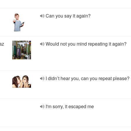
Can you say it again?
az
Would not you mind repeating it again?
I didn’t hear you, can you repeat please?
I'm sorry, it escaped me