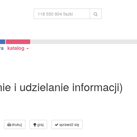
ła
katalog
e i udzielanie informacji)
drukuj
graj
sprawdź się