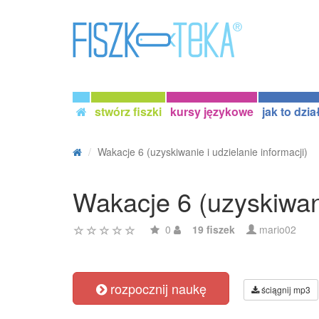
stwórz fiszki
kursy językowe
jak to dzia
Wakacje 6 (uzyskiwanie i udzielanie informacji)
Wakacje 6 (uzyskiwani
0
19 fiszek
mario02
rozpocznij naukę
ściągnij mp3