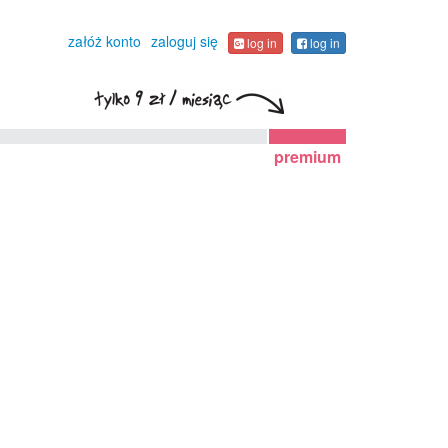
załóż konto
zaloguj się
log in
log in
premium