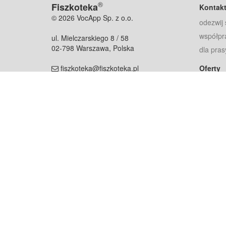
®
Fiszkoteka
Kontak
© 2026 VocApp Sp. z o.o.
odezwij 
współpr
ul. Mielczarskiego 8 / 58
02-798 Warszawa, Polska
dla pras
fiszkoteka@fiszkoteka.pl
Oferty
dla rodz
NIP: 951 245 79 19
dla kore
REGON: 369 727 696
Pomoc
Najczęst