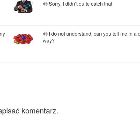
Sorry, I didn’t quite catch that
nny
I do not understand, can you tell me in a d
way?
apisać komentarz.