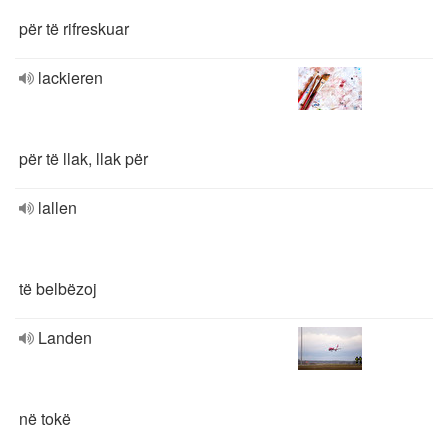
për të rifreskuar
lackieren
për të llak, llak për
lallen
të belbëzoj
Landen
në tokë