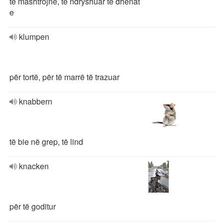
të mashtrojnë, të ndryshuar të dhënat
e
klumpen
për tortë, për të marrë të trazuar
knabbern
të bie në grep, të lind
knacken
për të goditur