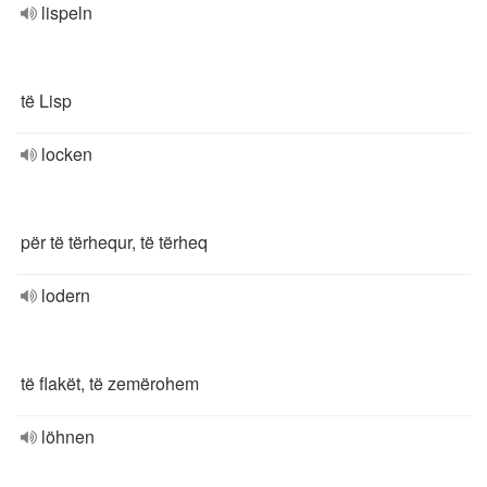
lispeln
të Lisp
locken
për të tërhequr, të tërheq
lodern
të flakët, të zemërohem
löhnen