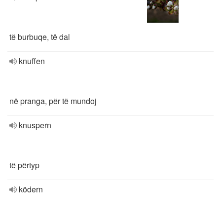
të burbuqe, të dal
knuffen
në pranga, për të mundoj
knuspern
të përtyp
ködern