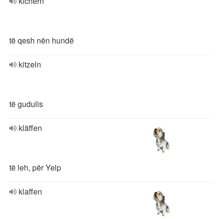
kichern
të qesh nën hundë
kitzeln
të gudulis
kläffen
të leh, për Yelp
klaffen