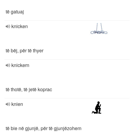
të gatuaj
knicken
të bëj, për të thyer
knickern
të thotë, të jetë koprac
knien
të bie në gjunjë, për të gjunjëzohem