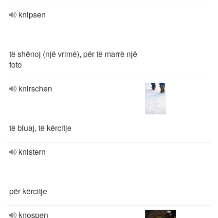
knipsen
të shënoj (një vrimë), për të marrë një
foto
knirschen
të bluaj, të kërcitje
knistern
për kërcitje
knospen