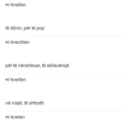
knallen
të dilnin, për të pop
knechten
për të nënshtruar, të skllavërojë
kneifen
në majë, të shtrydh
kneten