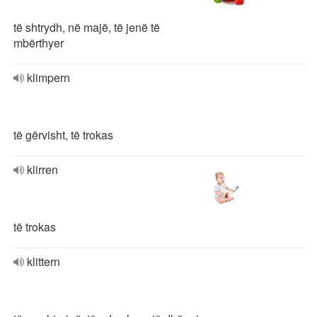
të shtrydh, në majë, të jenë të
mbërthyer
klimpern
të gërvisht, të trokas
klirren
të trokas
klittern