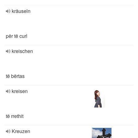
kräuseln
për të curl
kreischen
të bërtas
kreisen
të rrethit
Kreuzen