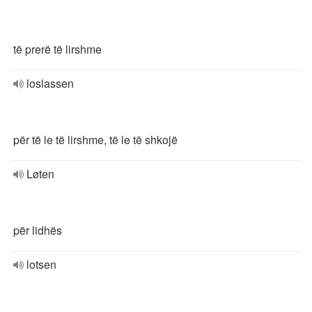
të prerë të lirshme
loslassen
për të le të lirshme, të le të shkojë
Løten
për lidhës
lotsen