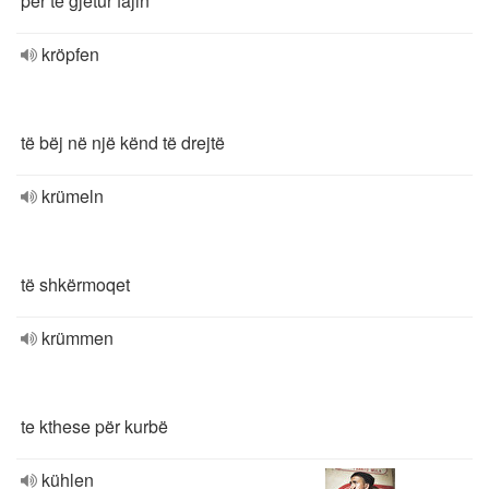
për të gjetur fajin
kröpfen
të bëj në një kënd të drejtë
krümeln
të shkërmoqet
krümmen
te kthese për kurbë
kühlen