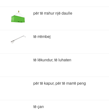
për të rrahur një daulle
të rrëmbej
të lëkundur, të luhaten
për të kapur, për të marrë peng
të çan