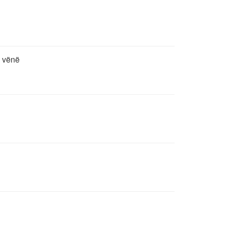
ë vënë