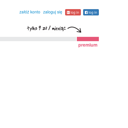
załóż konto
zaloguj się
log in
log in
premium