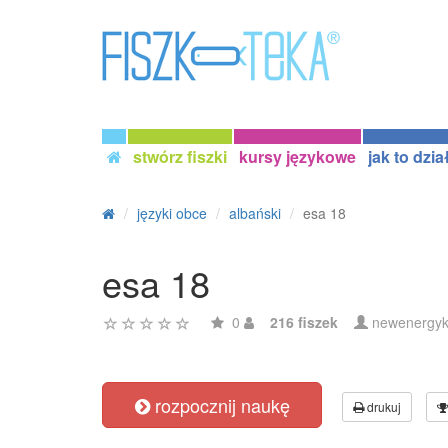
stwórz fiszki
kursy językowe
jak to dzia
języki obce
albański
esa 18
esa 18
0
216 fiszek
newenergy
rozpocznij naukę
drukuj