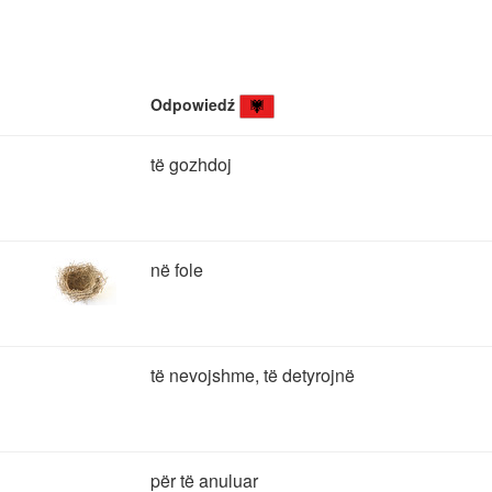
Odpowiedź
të gozhdoj
në fole
të nevojshme, të detyrojnë
për të anuluar