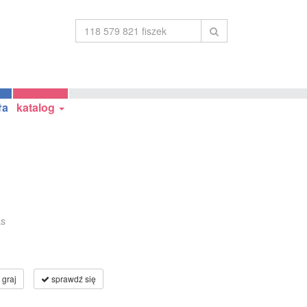
ła
katalog
ks
graj
sprawdź się