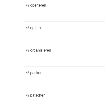
operieren
opfern
organisieren
packen
patschen