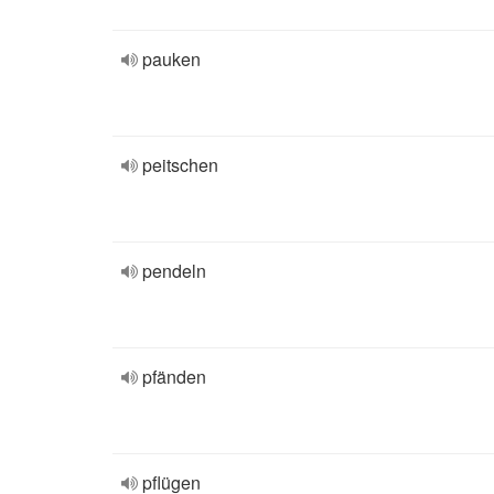
pauken
peitschen
pendeln
pfänden
pflügen