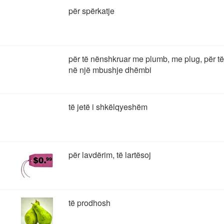
për spërkatje
për të nënshkruar me plumb, me plug, për t
në një mbushje dhëmbi
të jetë i shkëlqyeshëm
për lavdërim, të lartësoj
të prodhosh