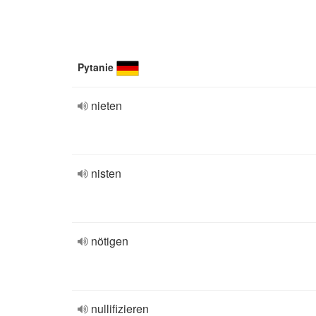
Pytanie
nieten
nisten
nötigen
nullifizieren