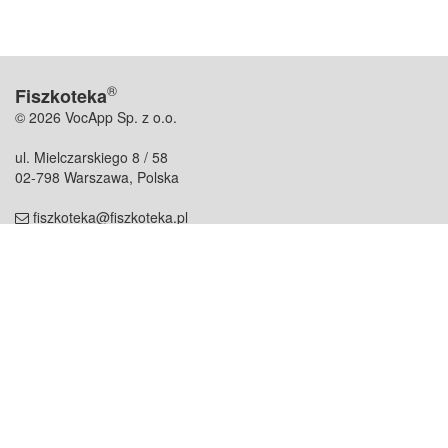
®
Fiszkoteka
© 2026 VocApp Sp. z o.o.
ul. Mielczarskiego 8 / 58
02-798 Warszawa, Polska
fiszkoteka@fiszkoteka.pl
NIP: 951 245 79 19
REGON: 369 727 696
Kontakt
O firmie