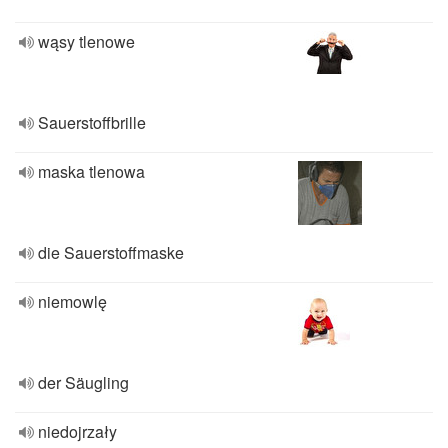
wąsy tlenowe
Sauerstoffbrille
maska tlenowa
die Sauerstoffmaske
niemowlę
der Säugling
niedojrzały