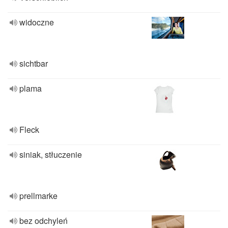
widoczne
sichtbar
plama
Fleck
siniak, stłuczenie
prellmarke
bez odchyleń