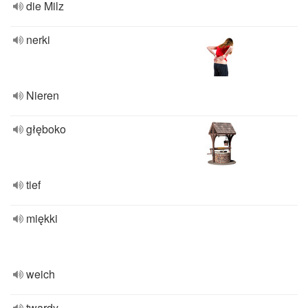
die Milz
nerki
Nieren
głęboko
tief
miękki
weich
twardy