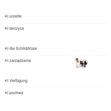
unreife
tarczyca
die Schilddrüse
zarządzanie
Verfügung
pochwa