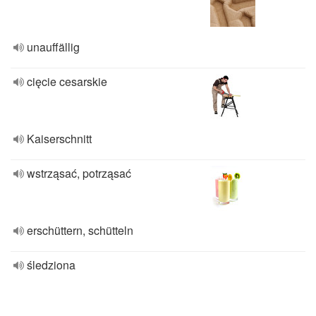
unauffällig
cięcie cesarskie
Kaiserschnitt
wstrząsać, potrząsać
erschüttern, schütteln
śledziona