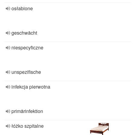
osłabione
geschwächt
niespecyficzne
unspezifische
infekcja pierwotna
primärinfektion
łóżko szpitalne