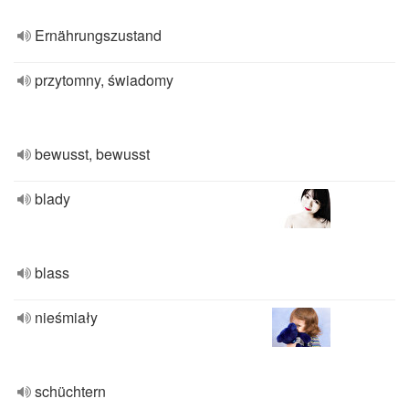
Ernährungszustand
przytomny, świadomy
bewusst, bewusst
blady
blass
nieśmiały
schüchtern