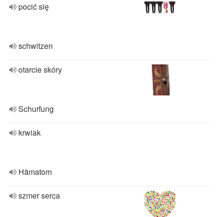
pocić się
schwitzen
otarcie skóry
Schurfung
krwiak
Hämatom
szmer serca