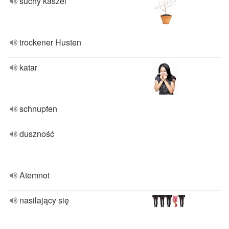
suchy kaszel
trockener Husten
katar
schnupfen
duszność
Atemnot
nasilający się