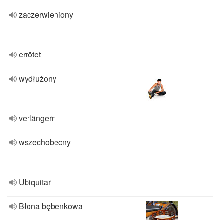
zaczerwieniony
errötet
wydłużony
verlängern
wszechobecny
Ubiquitar
Błona bębenkowa