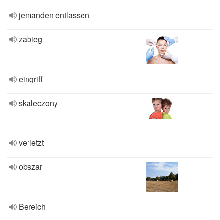
jemanden entlassen
zabieg
eingriff
skaleczony
verletzt
obszar
Bereich