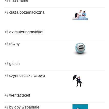
massname
ciąża pozamaciczna
extrauteringraviditat
równy
gleich
czynność skurczowa
wehtatigkeit
byloby wspaniale