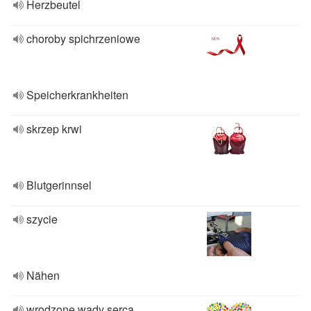
Herzbeutel
choroby spichrzeniowe
Speicherkrankheiten
skrzep krwi
Blutgerinnsel
szycie
Nähen
wrodzone wady serca