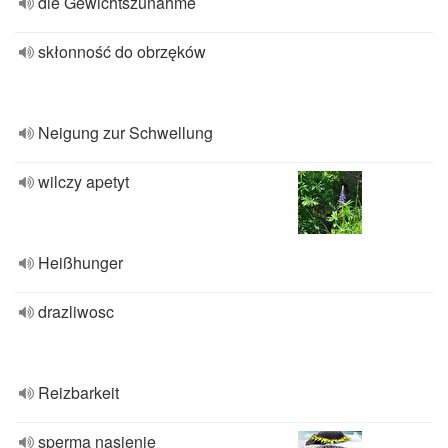
die Gewichtszunahme
skłonność do obrzęków
Neigung zur Schwellung
wilczy apetyt
Heißhunger
drazliwosc
Reizbarkeit
sperma nasienie