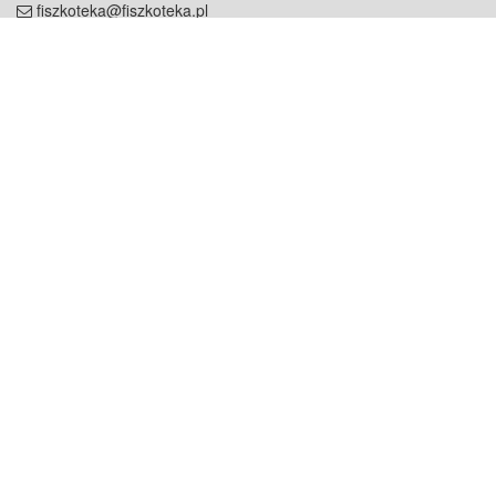
fiszkoteka@fiszkoteka.pl
NIP: 951 245 79 19
REGON: 369 727 696
Kontakt
O firmie
odezwij się do nas
o nas
współpraca
partnerzy
dla prasy
praca
staż
Oferty
blog
dla rodzin
2000+ opinii
dla korepetytorów
Warunki