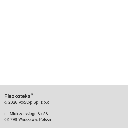
®
Fiszkoteka
© 2026 VocApp Sp. z o.o.
ul. Mielczarskiego 8 / 58
02-798 Warszawa, Polska