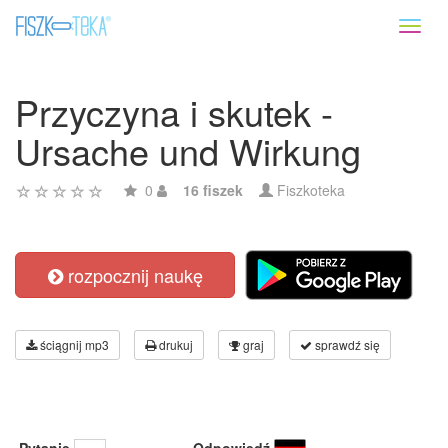
Toggl
naviga
Przyczyna i skutek -
Ursache und Wirkung
0
16 fiszek
Fiszkoteka
rozpocznij naukę
ściągnij mp3
drukuj
graj
sprawdź się