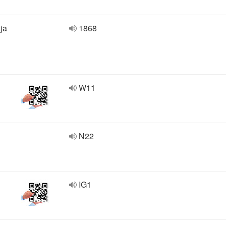
ja
1868
W11
N22
IG1