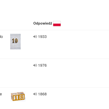
Odpowiedź
do
1933
1976
be
1868