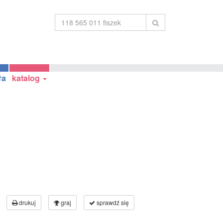
ła
katalog
drukuj
graj
sprawdź się