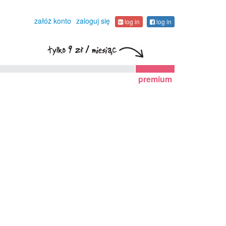
załóż konto
zaloguj się
log in
log in
premium