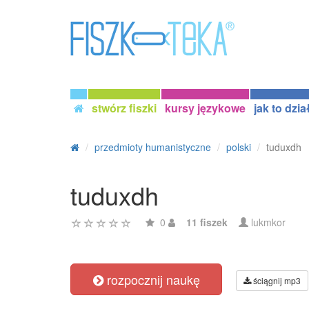
stwórz fiszki
kursy językowe
jak to dzia
przedmioty humanistyczne
polski
tuduxdh
tuduxdh
0
11 fiszek
lukmkor
rozpocznij naukę
ściągnij mp3