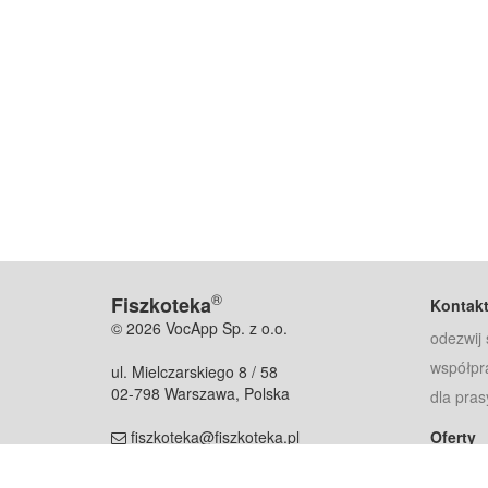
®
Fiszkoteka
Kontak
© 2026 VocApp Sp. z o.o.
odezwij 
współpr
ul. Mielczarskiego 8 / 58
02-798 Warszawa, Polska
dla pras
fiszkoteka@fiszkoteka.pl
Oferty
dla rodz
NIP: 951 245 79 19