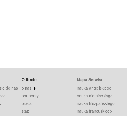
t
O firmie
Mapa Serwisu
się do nas
o nas
nauka angielskiego
aca
partnerzy
nauka niemieckiego
y
praca
nauka hiszpańskiego
staż
nauka francuskiego
blog
nauka rosyjskiego
in
2000+ opinii
nauka norweskiego