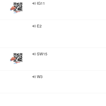
IG11
E2
SW15
W3