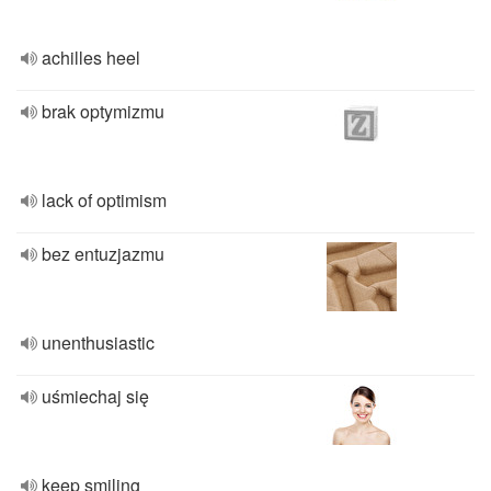
achilles heel
brak optymizmu
lack of optimism
bez entuzjazmu
unenthusiastic
uśmiechaj się
keep smiling