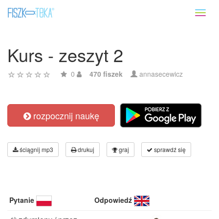
Toggl
naviga
Kurs - zeszyt 2
0
470 fiszek
annasecewicz
rozpocznij naukę
ściągnij mp3
drukuj
graj
sprawdź się
Pytanie
Odpowiedź