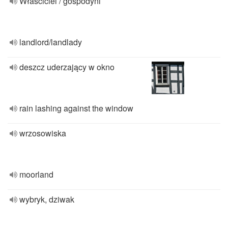
Właściciel / gospodyni
landlord/landlady
deszcz uderzający w okno
rain lashing against the window
wrzosowiska
moorland
wybryk, dziwak