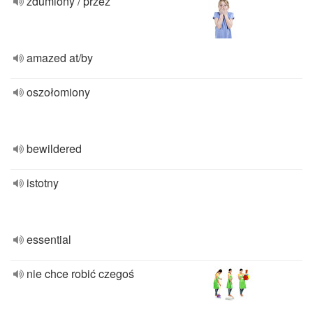
zdumiony / przez
amazed at/by
oszołomiony
bewildered
istotny
essential
nie chce robić czegoś