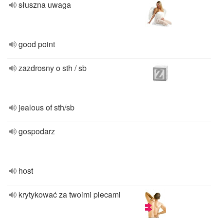
słuszna uwaga
good point
zazdrosny o sth / sb
jealous of sth/sb
gospodarz
host
krytykować za twoimi plecami