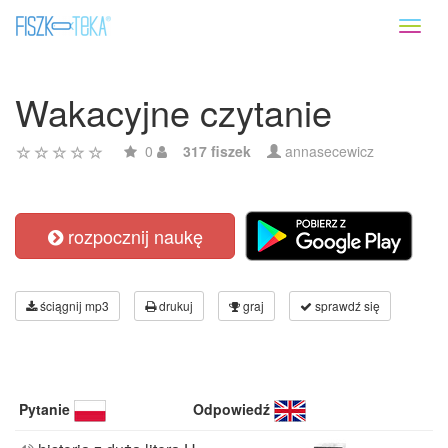
Toggl
naviga
Wakacyjne czytanie
0
317 fiszek
annasecewicz
rozpocznij naukę
ściągnij mp3
drukuj
graj
sprawdź się
Pytanie
Odpowiedź