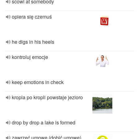
scowl at somebody
opiera się czemuś
he digs in his heels
kontroluj emocje
keep emotions in check
kropla po kropli powstaje jezioro
drop by drop a lake is formed
zawrzeć umowę (dobić umowę)