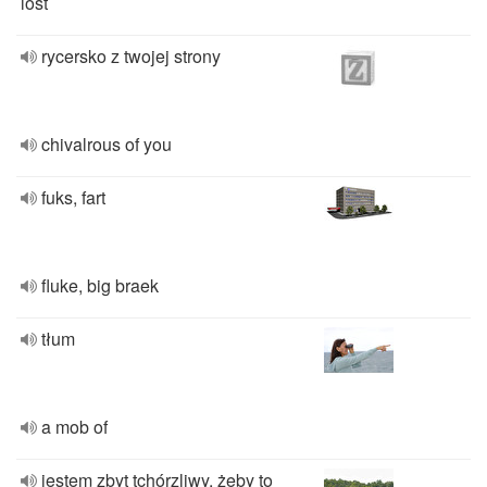
lost
rycersko z twojej strony
chivalrous of you
fuks, fart
fluke, big braek
tłum
a mob of
jestem zbyt tchórzliwy, żeby to