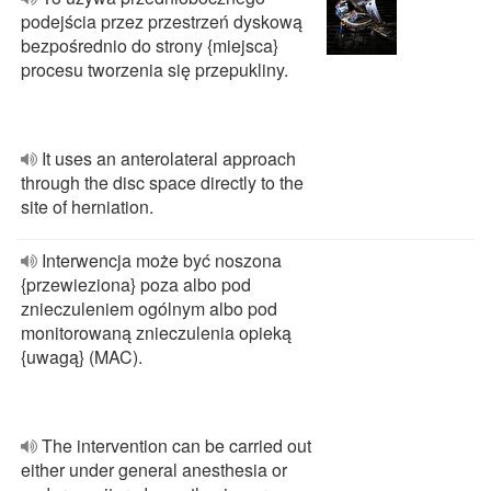
podejścia przez przestrzeń dyskową
bezpośrednio do strony {miejsca}
procesu tworzenia się przepukliny.
It uses an anterolateral approach
through the disc space directly to the
site of herniation.
Interwencja może być noszona
{przewieziona} poza albo pod
znieczuleniem ogólnym albo pod
monitorowaną znieczulenia opieką
{uwagą} (MAC).
The intervention can be carried out
either under general anesthesia or