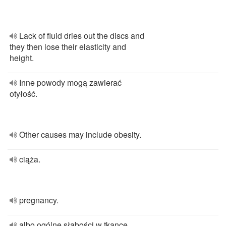
Lack of fluid dries out the discs and
they then lose their elasticity and
height.
Inne powody mogą zawierać
otyłość.
Other causes may include obesity.
ciąża.
pregnancy.
albo ogólne słabości w tkance