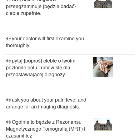
przeegzaminuje {będzie badać}
ciebie zupełnie.
your doctor will first examine you
thoroughly.
pytaj {poproś} ciebie o twoim
poziomie bólu i umów się dla
przedstawiającej diagnozy.
ask you about your pain level and
arrange for an imaging diagnosis.
Ogólnie to będzie z Rezonansu
Magnetycznego Tomografią (MRT) i
czasami też