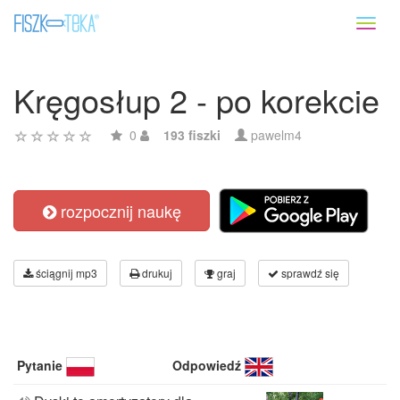
Toggl
naviga
Kręgosłup 2 - po korekcie
0
193 fiszki
pawelm4
rozpocznij naukę
ściągnij mp3
drukuj
graj
sprawdź się
Pytanie
Odpowiedź