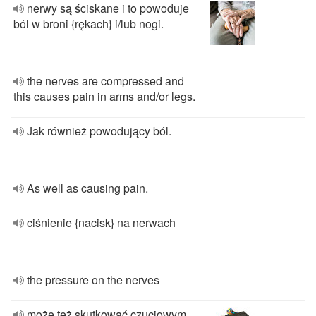
nerwy są ściskane i to powoduje
ból w broni {rękach} i/lub nogi.
the nerves are compressed and
this causes pain in arms and/or legs.
Jak również powodujący ból.
As well as causing pain.
ciśnienie {nacisk} na nerwach
the pressure on the nerves
może też skutkować czuciowym