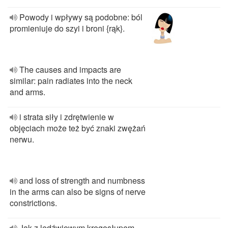
Powody i wpływy są podobne: ból
promieniuje do szyi i broni {rąk}.
The causes and impacts are
similar: pain radiates into the neck
and arms.
i strata siły i zdrętwienie w
objęciach może też być znaki zwężań
nerwu.
and loss of strength and numbness
in the arms can also be signs of nerve
constrictions.
Jak z lędźwiowym kręgosłupem.