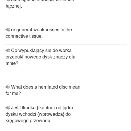
łącznej.
or general weaknesses in the
connective tissue.
Co wypuklający się do worka
przepuklinowego dysk znaczy dla
mnie?
What does a herniated disc mean
for me?
Jeśli tkanka {tkanina} od jądra
dysku wchodzi {wprowadza} do
kręgowego przewodu.