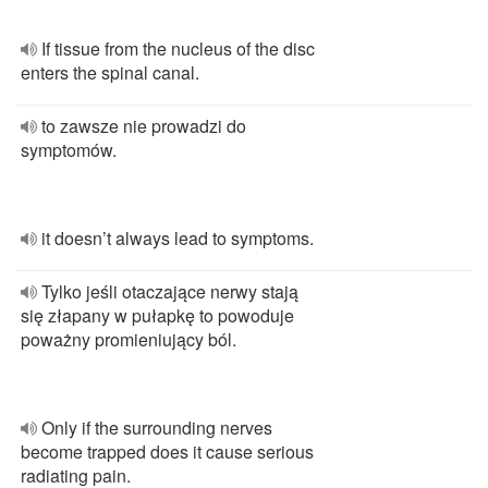
If tissue from the nucleus of the disc
enters the spinal canal.
to zawsze nie prowadzi do
symptomów.
it doesn’t always lead to symptoms.
Tylko jeśli otaczające nerwy stają
się złapany w pułapkę to powoduje
poważny promieniujący ból.
Only if the surrounding nerves
become trapped does it cause serious
radiating pain.