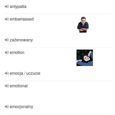
antypatia
embarrassed
zażenowany
emotion
emocja / uczucie
emotional
emocjonalny