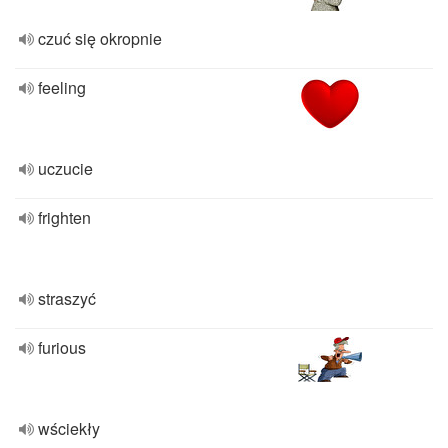
czuć się okropnie
feeling
uczucie
frighten
straszyć
furious
wściekły