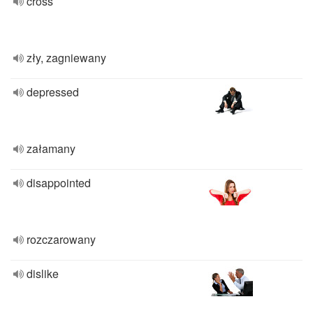
cross
zły, zagniewany
depressed
załamany
disappointed
rozczarowany
dislike