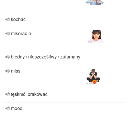
kochać
miserable
biedny / nieszczęśliwy / załamany
miss
tęsknić, brakować
mood