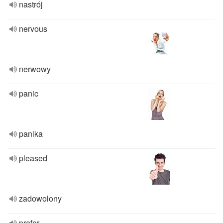
nastrój
nervous
nerwowy
panic
panika
pleased
zadowolony
prefer