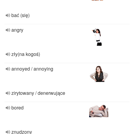
bać (się)
angry
zły(na kogoś)
annoyed / annoying
zirytowany / denerwujące
bored
znudzony