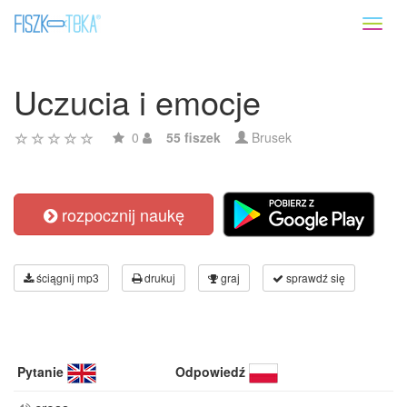
Toggl
naviga
Uczucia i emocje
0
55 fiszek
Brusek
rozpocznij naukę
ściągnij mp3
drukuj
graj
sprawdź się
Pytanie
Odpowiedź