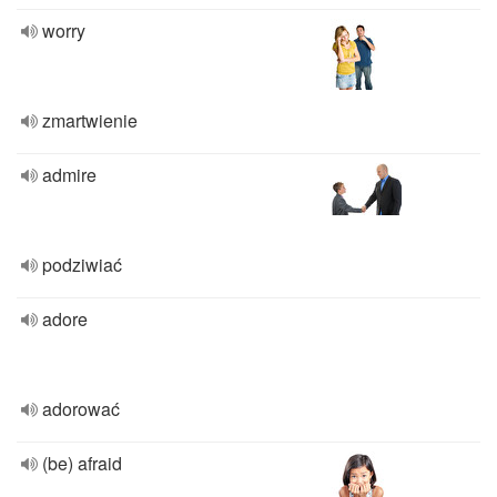
worry
zmartwienie
admire
podziwiać
adore
adorować
(be) afraid