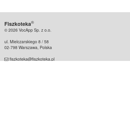
®
Fiszkoteka
© 2026 VocApp Sp. z o.o.
ul. Mielczarskiego 8 / 58
02-798 Warszawa, Polska
fiszkoteka@fiszkoteka.pl
NIP: 951 245 79 19
REGON: 369 727 696
Kontakt
O firmie