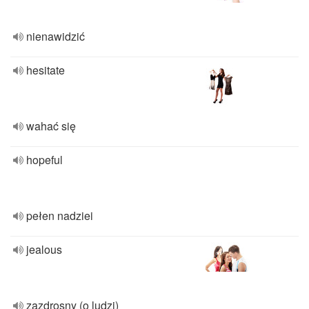
nienawidzić
hesitate
wahać się
hopeful
pełen nadziei
jealous
zazdrosny (o ludzi)