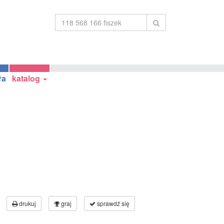
ła
katalog
drukuj
graj
sprawdź się