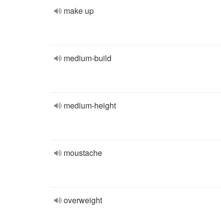
make up
medium-build
medium-height
moustache
overweight