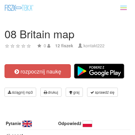
Toggl
naviga
08 Britain map
0
12 fiszek
kontakt222
rozpocznij naukę
ściągnij mp3
drukuj
graj
sprawdź się
Pytanie
Odpowiedź