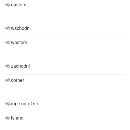
eastern
wschodni
western
zachodni
corner
róg / narożnik
island