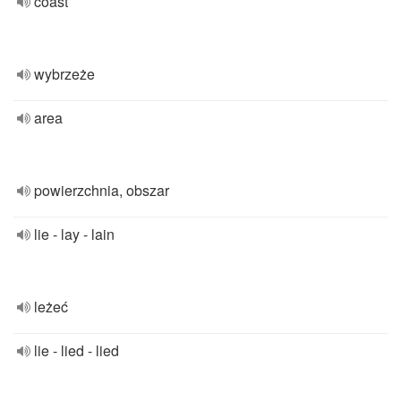
coast
wybrzeże
area
powierzchnia, obszar
lie - lay - lain
leżeć
lie - lied - lied