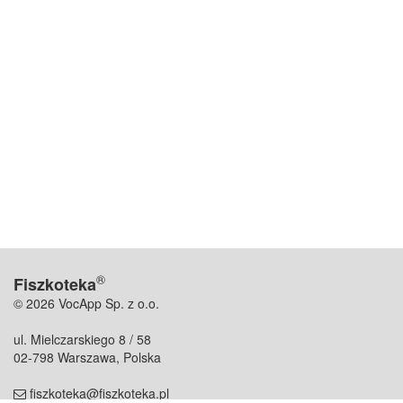
®
Fiszkoteka
© 2026 VocApp Sp. z o.o.
ul. Mielczarskiego 8 / 58
02-798 Warszawa, Polska
fiszkoteka@fiszkoteka.pl