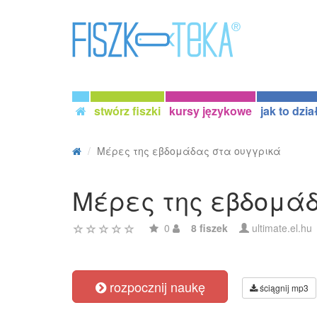
stwórz fiszki
kursy językowe
jak to dzia
Μέρες της εβδομάδας στα ουγγρικά
Μέρες της εβδομά
0
8 fiszek
ultimate.el.hu
rozpocznij naukę
ściągnij mp3