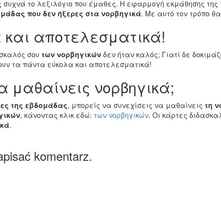
ις συχνά το λεξιλόγιο που έμαθες. Η εφαρμογή εκμάθησης τη
ομάδας που δεν ήξερες στα νορβηγικά
. Με αυτό τον τρόπο θ
 και αποτελεσματικά!
άσκαλός σου
των νορβηγικών
δεν ήταν καλός; Γιατί δε δοκιμάζ
νουν τα πάντα εύκολα και αποτελεσματικά!
α μαθαίνεις νορβηγικά;
ρες της εβδομάδας
, μπορείς να συνεχίσεις να μαθαίνεις
τη 
γικών
, κάνοντας κλικ εδώ:
των νορβηγικών
. Οι κάρτες διδασκα
ικά
.
apisać komentarz.