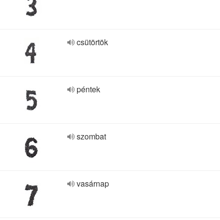
csütörtök
péntek
szombat
vasárnap