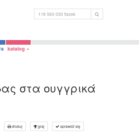
ła
katalog
δας στα ουγγρικά
drukuj
graj
sprawdź się