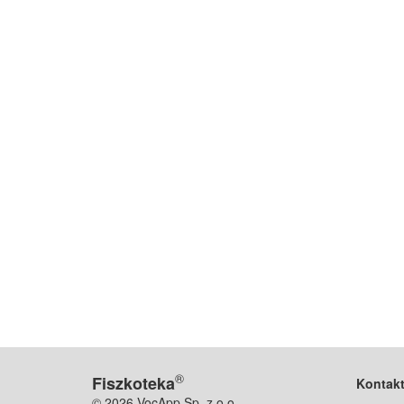
®
Fiszkoteka
Kontak
© 2026 VocApp Sp. z o.o.