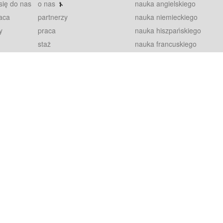
się do nas
o nas
nauka angielskiego
aca
partnerzy
nauka niemieckiego
y
praca
nauka hiszpańskiego
staż
nauka francuskiego
blog
nauka rosyjskiego
in
2000+ opinii
nauka norweskiego
petytorów
nauka szwedzkiego
Warunki
fiszki
100% gwarancja
sze pytania
najnowsze lekcje
regulamin
Extra
prywatność i ciasteczka
RODO
plugin
inansowany przez Unię Europejską ze środków Europejskiego Funduszu Rozwoju Regionalnego w ramach Programu Operacyjnego Int
z się więcej.