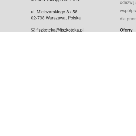
odezwij 
współpr
ul. Mielczarskiego 8 / 58
02-798 Warszawa, Polska
dla pras
fiszkoteka@fiszkoteka.pl
Oferty
dla rodz
NIP: 951 245 79 19
dla kore
REGON: 369 727 696
Pomoc
Najczęst
Projekt współf
Rozwój.
Dowied