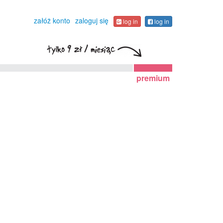
załóż konto
zaloguj się
log in
log in
premium