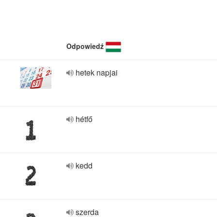
Odpowiedź
hetek napjai
hétfő
kedd
szerda