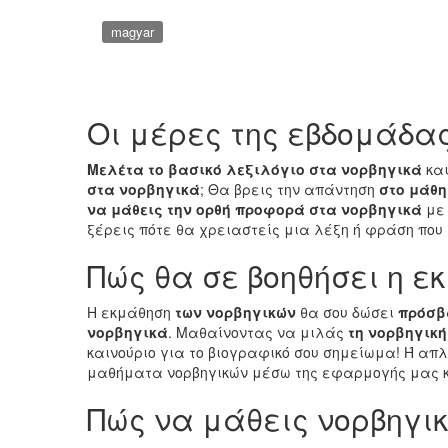
magyar
Οι μέρες της εβδομάδα
Μελέτα το βασικό λεξιλόγιο στα νορβηγικά
και
στα νορβηγικά
; Θα βρεις την απάντηση
στο μάθη
να μάθεις την ορθή προφορά στα νορβηγικά
με 
ξέρεις πότε θα χρειαστείς μια λέξη ή φράση που
Πώς θα σε βοηθήσει η ε
Η εκμάθηση
των νορβηγικών
θα σου δώσει
πρόσβα
νορβηγικά
. Μαθαίνοντας να μιλάς
τη νορβηγικ
καινούριο για το βιογραφικό σου σημείωμα! Ή απ
μαθήματα νορβηγικών μέσω της εφαρμογής μας κα
Πώς να μάθεις νορβηγι