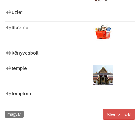
üzlet
librairie
könyvesbolt
temple
templom
magyar
Stwórz fiszki