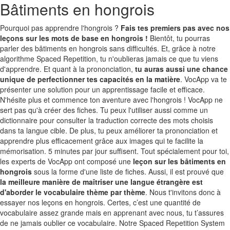
Bâtiments en hongrois
Pourquoi pas apprendre l'hongrois ?
Fais tes premiers pas avec nos
leçons sur les mots de base en hongrois !
Bientôt, tu pourras
parler des bâtiments en hongrois sans difficultés. Et, grâce à notre
algorithme Spaced Repetition, tu n'oublieras jamais ce que tu viens
d'apprendre. Et quant à la prononciation,
tu auras aussi une chance
unique de perfectionner tes capacités en la matière
. VocApp va te
présenter une solution pour un apprentissage facile et efficace.
N'hésite plus et commence ton aventure avec l'hongrois ! VocApp ne
sert pas qu'à créer des fiches. Tu peux l'utiliser aussi comme un
dictionnaire pour consulter la traduction correcte des mots choisis
dans ta langue cible. De plus, tu peux améliorer ta prononciation et
apprendre plus efficacement grâce aux images qui te facilite la
mémorisation. 5 minutes par jour suffisent. Tout spécialement pour toi,
les experts de VocApp ont composé une
leçon sur les bâtiments en
hongrois
sous la forme d'une liste de fiches. Aussi, il est prouvé que
la meilleure manière de maîtriser une langue étrangère est
d'aborder le vocabulaire thème par thème
. Nous t'invitons donc à
essayer nos leçons en hongrois. Certes, c’est une quantité de
vocabulaire assez grande mais en apprenant avec nous, tu t’assures
de ne jamais oublier ce vocabulaire. Notre Spaced Repetition System