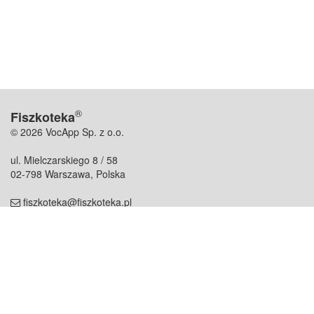
®
Fiszkoteka
© 2026 VocApp Sp. z o.o.
ul. Mielczarskiego 8 / 58
02-798 Warszawa, Polska
fiszkoteka@fiszkoteka.pl
NIP: 951 245 79 19
REGON: 369 727 696