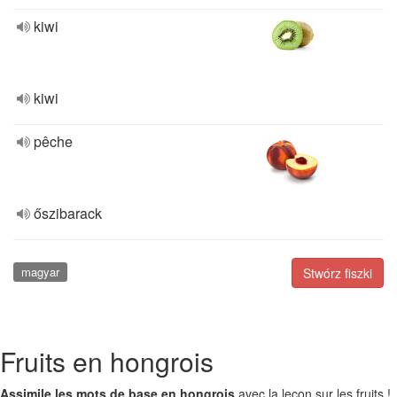
kiwi
kiwi
pêche
őszibarack
magyar
Stwórz fiszki
Fruits en hongrois
Assimile les mots de base en hongrois
avec la leçon sur les fruits !