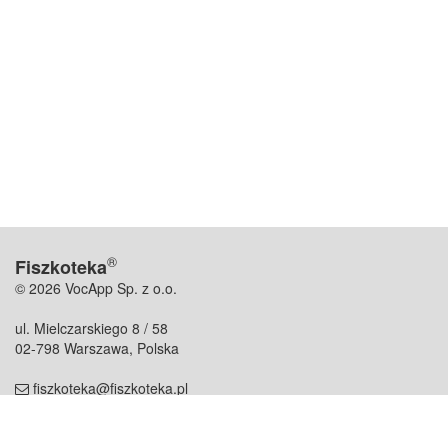
®
Fiszkoteka
© 2026 VocApp Sp. z o.o.
ul. Mielczarskiego 8 / 58
02-798 Warszawa, Polska
fiszkoteka@fiszkoteka.pl
NIP: 951 245 79 19