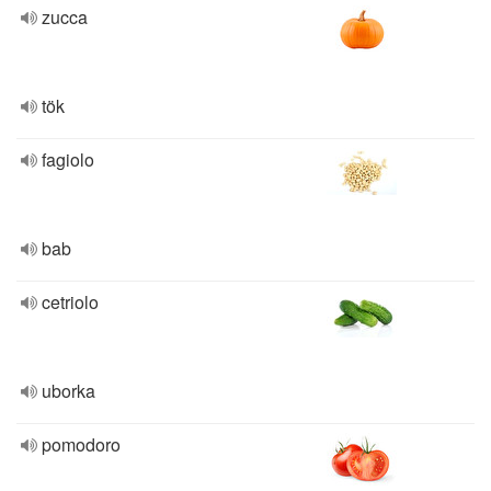
zucca
tök
fagiolo
bab
cetriolo
uborka
pomodoro