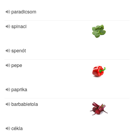
paradicsom
spinaci
spenót
pepe
paprika
barbabietola
cékla