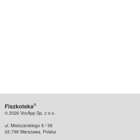
®
Fiszkoteka
© 2026 VocApp Sp. z o.o.
ul. Mielczarskiego 8 / 58
02-798 Warszawa, Polska