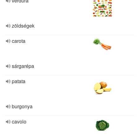
verdura
zöldségek
carota
sárgarépa
patata
burgonya
cavolo