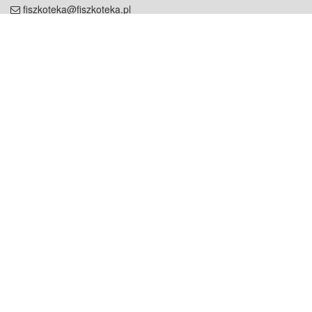
fiszkoteka@fiszkoteka.pl
NIP: 951 245 79 19
REGON: 369 727 696
Kontakt
O firmie
odezwij się do nas
o nas
współpraca
partnerzy
dla prasy
praca
staż
Oferty
blog
dla rodzin
2000+ opinii
dla korepetytorów
Warunki