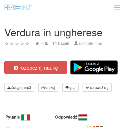
Toggl
naviga
Verdura in ungherese
0
14 fiszek
ultimate.it.hu
rozpocznij naukę
ściągnij mp3
drukuj
graj
sprawdź się
Pytanie
Odpowiedź