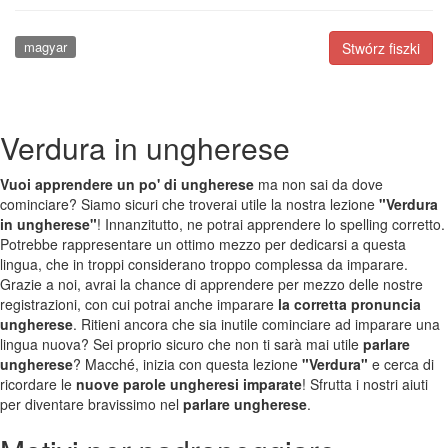
magyar
Stwórz fiszki
Verdura in ungherese
Vuoi apprendere un po' di ungherese
ma non sai da dove
cominciare? Siamo sicuri che troverai utile la nostra lezione
"Verdura
in ungherese"
! Innanzitutto, ne potrai apprendere lo spelling corretto.
Potrebbe rappresentare un ottimo mezzo per dedicarsi a questa
lingua, che in troppi considerano troppo complessa da imparare.
Grazie a noi, avrai la chance di apprendere per mezzo delle nostre
registrazioni, con cui potrai anche imparare
la corretta pronuncia
ungherese
. Ritieni ancora che sia inutile cominciare ad imparare una
lingua nuova? Sei proprio sicuro che non ti sarà mai utile
parlare
ungherese
? Macché, inizia con questa lezione
"Verdura"
e cerca di
ricordare le
nuove parole ungheresi imparate
! Sfrutta i nostri aiuti
per diventare bravissimo nel
parlare ungherese
.