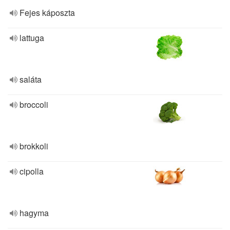
Fejes káposzta
lattuga
saláta
broccoli
brokkoli
cipolla
hagyma