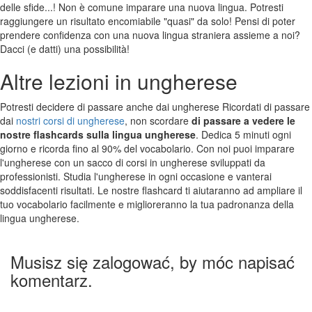
delle sfide...! Non è comune imparare una nuova lingua. Potresti
raggiungere un risultato encomiabile "quasi" da solo! Pensi di poter
prendere confidenza con una nuova lingua straniera assieme a noi?
Dacci (e datti) una possibilità!
Altre lezioni in ungherese
Potresti decidere di passare anche dai ungherese Ricordati di passare
dai
nostri corsi di ungherese
, non scordare
di passare a vedere le
nostre flashcards sulla lingua ungherese
. Dedica 5 minuti ogni
giorno e ricorda fino al 90% del vocabolario. Con noi puoi imparare
l'ungherese con un sacco di corsi in ungherese sviluppati da
professionisti. Studia l'ungherese in ogni occasione e vanterai
soddisfacenti risultati. Le nostre flashcard ti aiutaranno ad ampliare il
tuo vocabolario facilmente e miglioreranno la tua padronanza della
lingua ungherese.
Musisz się zalogować, by móc napisać
komentarz.