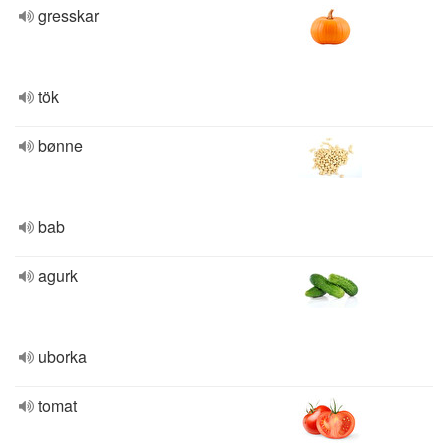
gresskar
tök
bønne
bab
agurk
uborka
tomat