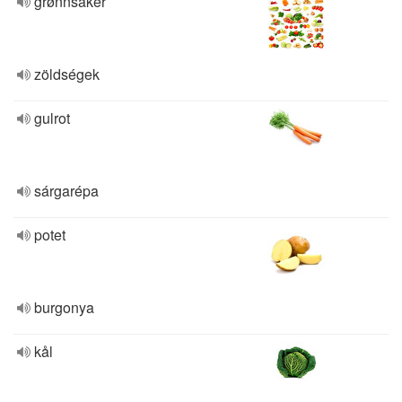
grønnsaker
zöldségek
gulrot
sárgarépa
potet
burgonya
kål