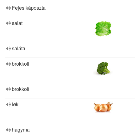
Fejes káposzta
salat
saláta
brokkoli
brokkoli
løk
hagyma