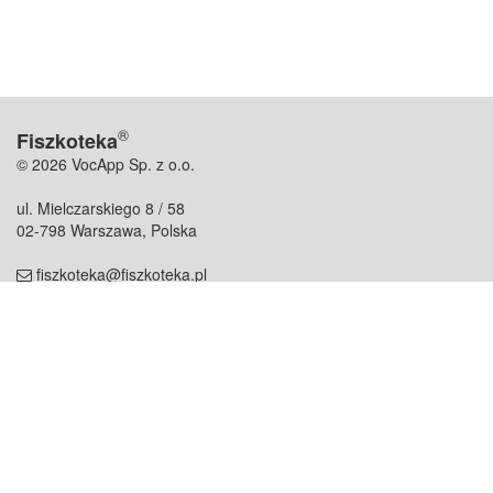
®
Fiszkoteka
© 2026 VocApp Sp. z o.o.
ul. Mielczarskiego 8 / 58
02-798 Warszawa, Polska
fiszkoteka@fiszkoteka.pl
NIP: 951 245 79 19
REGON: 369 727 696