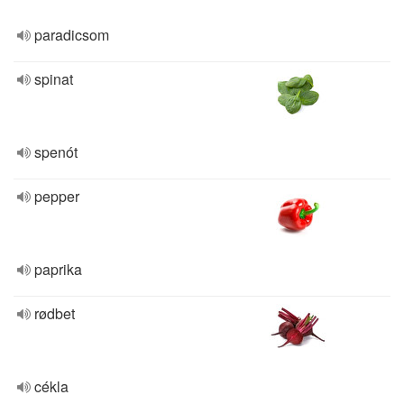
paradicsom
spinat
spenót
pepper
paprika
rødbet
cékla