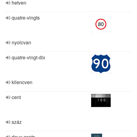
hetven
quatre-vingts
nyolcvan
quatre-vingt-dix
kilencven
cent
száz
deux cents