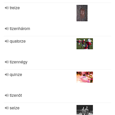
treize
tizenhárom
quatorze
tizennégy
quinze
tizenöt
seize