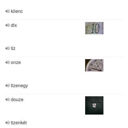
kilenc
dix
tíz
onze
tizenegy
douze
tizenkét