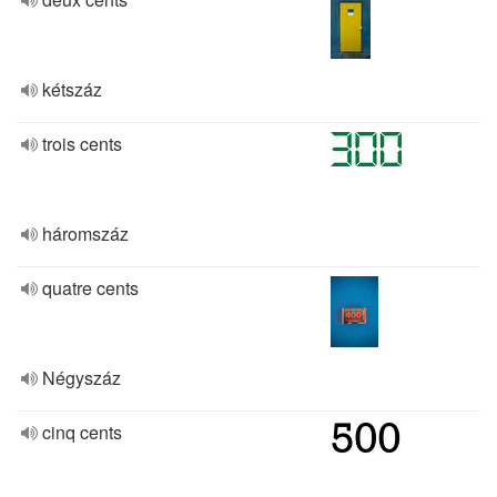
kétszáz
trois cents
háromszáz
quatre cents
Négyszáz
cinq cents