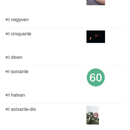
negyven
cinquante
ötven
soixante
hatvan
soixante-dix