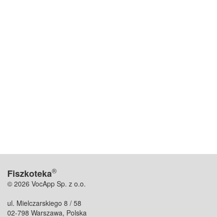
®
Fiszkoteka
© 2026 VocApp Sp. z o.o.
ul. Mielczarskiego 8 / 58
02-798 Warszawa, Polska