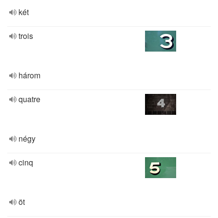
két
trois
három
quatre
négy
cinq
öt