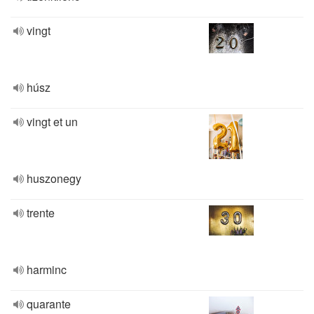
vingt
húsz
vingt et un
huszonegy
trente
harminc
quarante