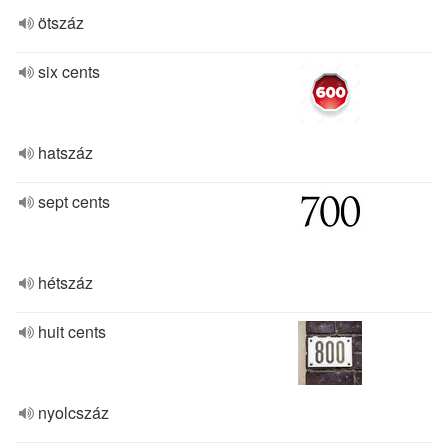
ötszáz
six cents
hatszáz
sept cents
hétszáz
huit cents
nyolcszáz