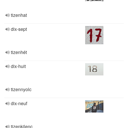
tizenhat
dix-sept
tizenhét
dix-huit
tizennyolc
dix-neuf
tizenkilenc