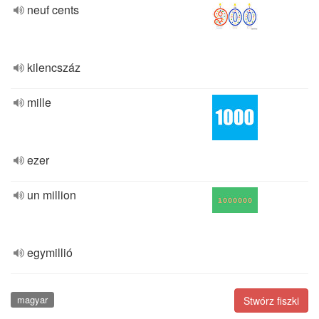
neuf cents
kilencszáz
mille
ezer
un million
egymillió
magyar
Stwórz fiszki