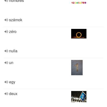
nombres
számok
zéro
nulla
un
egy
deux