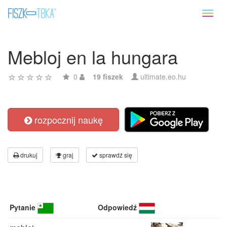
Toggl
naviga
Mebloj en la hungara
0
19 fiszek
ultimate.eo.hu
rozpocznij naukę
drukuj
graj
sprawdź się
Pytanie
Odpowiedź