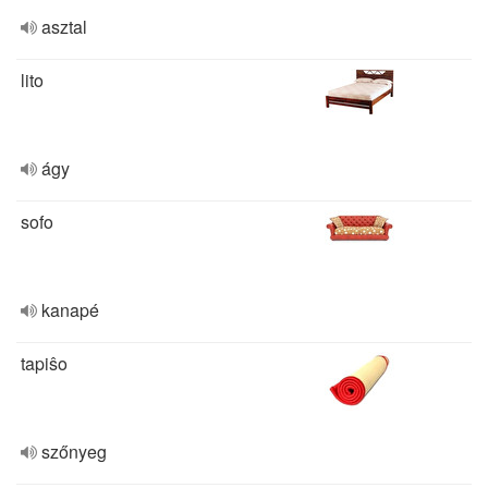
asztal
lito
ágy
sofo
kanapé
tapiŝo
szőnyeg