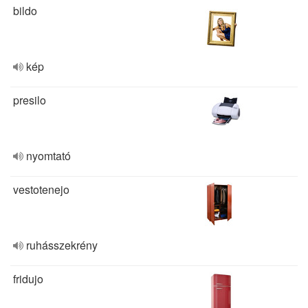
bildo
kép
presilo
nyomtató
vestotenejo
ruhásszekrény
fridujo