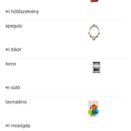
hűtőszekrény
spegulo
tükör
forno
sütő
lavmaŝino
mosógép