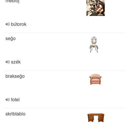
mebloj
bútorok
seĝo
szék
brakseĝo
fotel
skribtablo