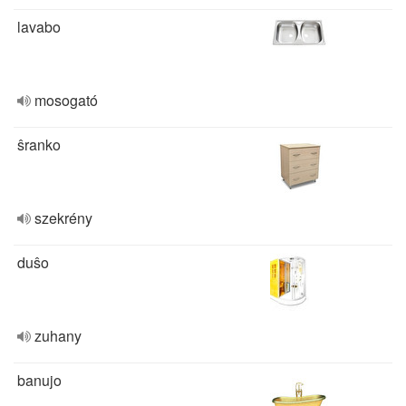
lavabo
mosogató
ŝranko
szekrény
duŝo
zuhany
banujo