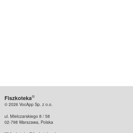
®
Fiszkoteka
© 2026 VocApp Sp. z o.o.
ul. Mielczarskiego 8 / 58
02-798 Warszawa, Polska