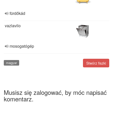
fürdőkád
vazlavilo
mosogatógép
magyar
Stwórz fiszki
Musisz się zalogować, by móc napisać
komentarz.