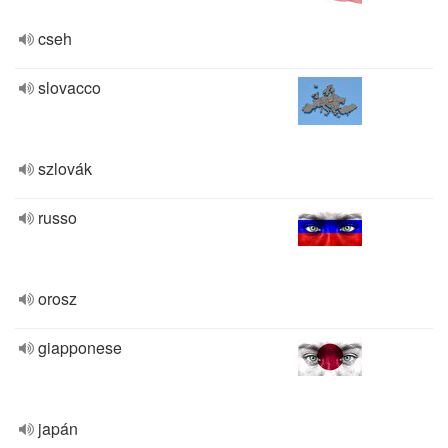
cseh
slovacco
szlovák
russo
orosz
giapponese
japán