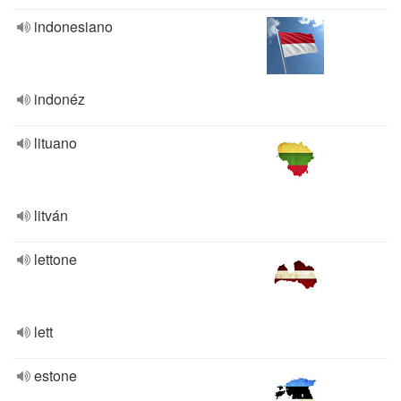
indonesiano
indonéz
lituano
litván
lettone
lett
estone