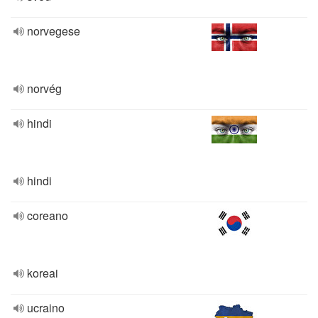
norvegese
norvég
hindi
hindi
coreano
koreai
ucraino