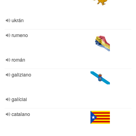
ukrán
rumeno
román
galiziano
galíciai
catalano