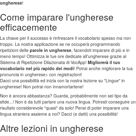
ungherese
!
Come imparare l'ungherese
efficacemente
La chiave per il successo è rinfrescare il vocabolario spesso ma non
troppo. La nostra applicazione se ne occuperà programmando
ripetizioni delle
parole in ungherese
, facendoti imparare di più e in
meno tempo! Ottimizza le tue ore dedicate all'ungherese grazie al
Sistema di Ripetizione Dilazionata di VocApp!
Migliorerà il tuo
vocabolario nel più rapido dei modi
! Potrai anche migliorare la tua
pronuncia in ungherese> con registrazioni!
Dacci una possibilità ed inizia con la nostra lezione su "Lingue" in
ungherese! Non potrai non innamortartene!
Non è ancora abbastanza? Guarda, probabilmente non sei tipo da
sfide...! Non è da tutti parlare una nuova lingua. Potresti conseguire un
risultato considerevole "quasi" da solo! Pensi di poter imparare una
lingua straniera assieme a noi? Dacci (e datti) una possibilità!
Altre lezioni in ungherese