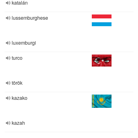
katalán
lussemburghese
luxemburgi
turco
török
kazako
kazah