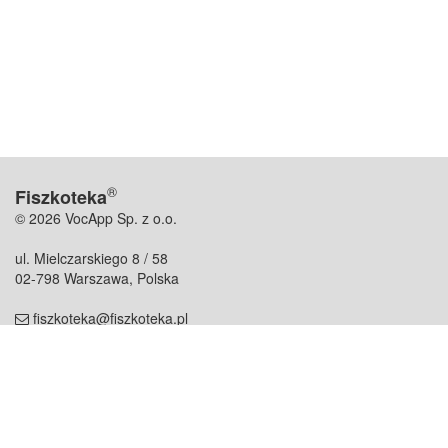
®
Fiszkoteka
© 2026 VocApp Sp. z o.o.
ul. Mielczarskiego 8 / 58
02-798 Warszawa, Polska
fiszkoteka@fiszkoteka.pl
NIP: 951 245 79 19
REGON: 369 727 696