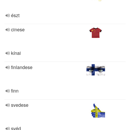
észt
cinese
kínai
finlandese
finn
svedese
svéd