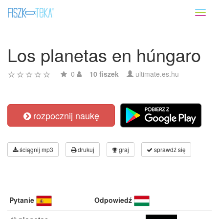
Toggl
naviga
Los planetas en húngaro
0
10 fiszek
ultimate.es.hu
rozpocznij naukę
ściągnij mp3
drukuj
graj
sprawdź się
Pytanie
Odpowiedź