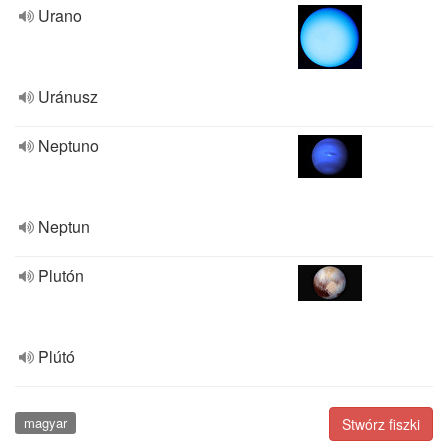
Urano
Uránusz
Neptuno
Neptun
Plutón
Plútó
magyar
Stwórz fiszki