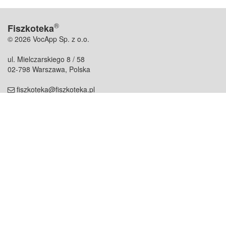
®
Fiszkoteka
© 2026 VocApp Sp. z o.o.
ul. Mielczarskiego 8 / 58
02-798 Warszawa, Polska
fiszkoteka@fiszkoteka.pl
NIP: 951 245 79 19
REGON: 369 727 696
Kontakt
O firmie
odezwij się do nas
o nas