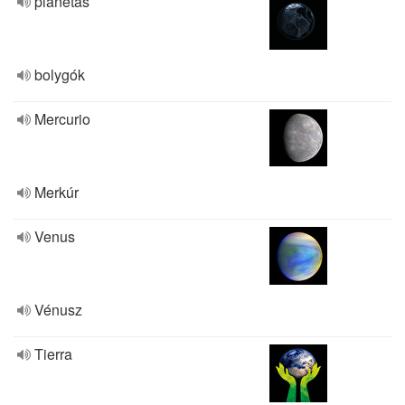
planetas
bolygók
Mercurio
Merkúr
Venus
Vénusz
Tierra