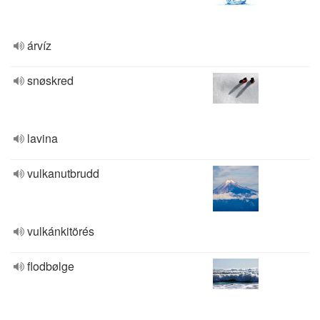
árvíz
snøskred
lavina
vulkanutbrudd
vulkánkitörés
flodbølge