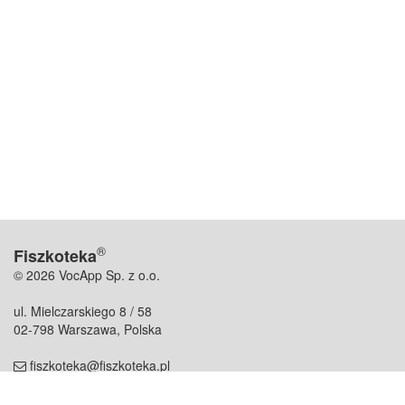
®
Fiszkoteka
© 2026 VocApp Sp. z o.o.
ul. Mielczarskiego 8 / 58
02-798 Warszawa, Polska
fiszkoteka@fiszkoteka.pl
NIP: 951 245 79 19