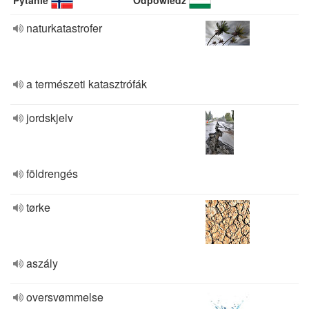
Pytanie
Odpowiedź
naturkatastrofer
a természeti katasztrófák
jordskjelv
földrengés
tørke
aszály
oversvømmelse