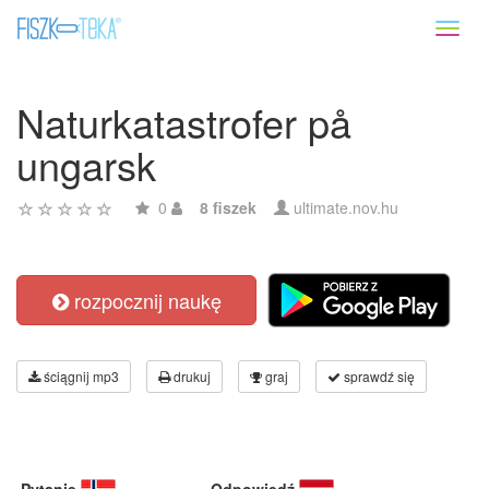
Toggl
naviga
Naturkatastrofer på
ungarsk
0
8 fiszek
ultimate.nov.hu
rozpocznij naukę
ściągnij mp3
drukuj
graj
sprawdź się