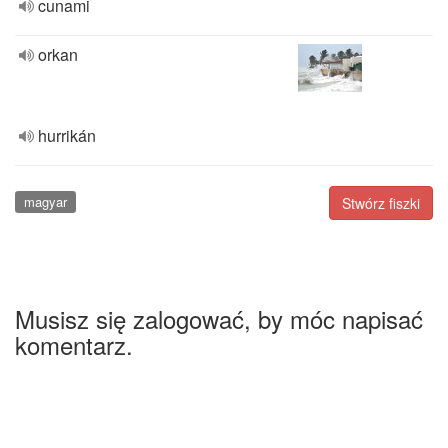
cunami
orkan
hurrikán
magyar
Stwórz fiszki
Musisz się zalogować, by móc napisać
komentarz.