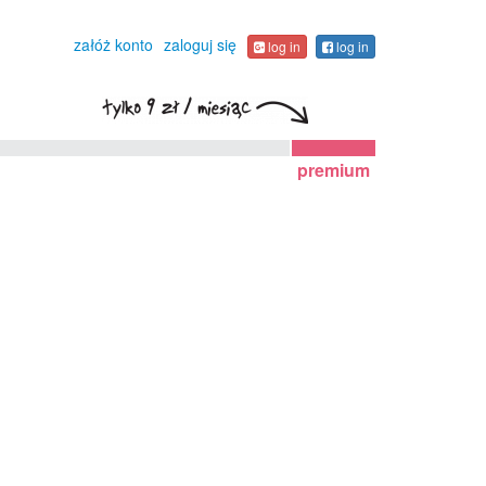
załóż konto
zaloguj się
log in
log in
premium