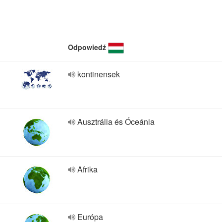
Odpowiedź
kontinensek
Ausztrália és Óceánia
Afrika
Európa