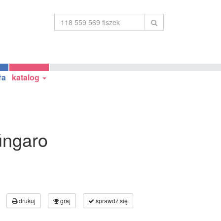
ła
katalog
úngaro
drukuj
graj
sprawdź się