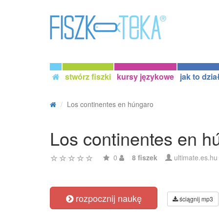
stwórz fiszki
kursy językowe
jak to dzia
Los continentes en húngaro
Los continentes en h
0
8 fiszek
ultimate.es.hu
rozpocznij naukę
ściągnij mp3