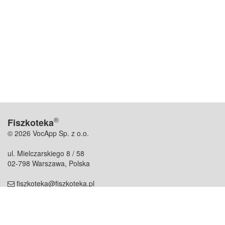
®
Fiszkoteka
© 2026 VocApp Sp. z o.o.
ul. Mielczarskiego 8 / 58
02-798 Warszawa, Polska
fiszkoteka@fiszkoteka.pl
NIP: 951 245 79 19
REGON: 369 727 696