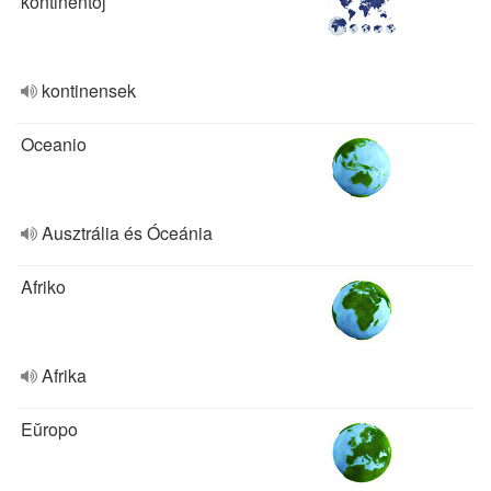
kontinentoj
kontinensek
Oceanio
Ausztrália és Óceánia
Afriko
Afrika
Eŭropo