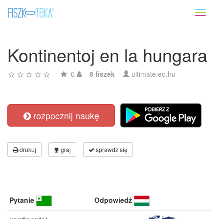
Toggl
naviga
Kontinentoj en la hungara
0
8 fiszek
ultimate.eo.hu
rozpocznij naukę
drukuj
graj
sprawdź się
Pytanie
Odpowiedź