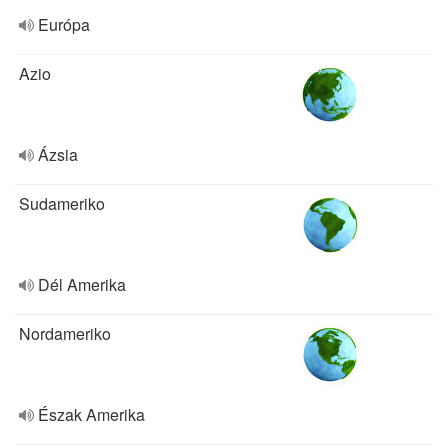
Európa
Azio
Ázsia
Sudameriko
Dél Amerika
Nordameriko
Észak Amerika