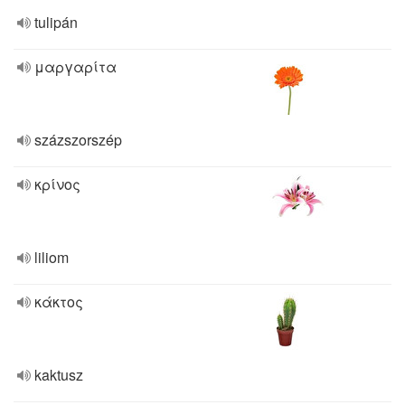
tulipán
μαργαρίτα
százszorszép
κρίνος
liliom
κάκτος
kaktusz