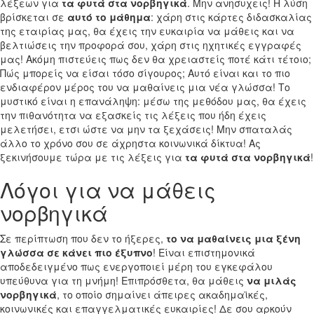
λέξεων για
τα φυτά στα νορβηγικά
. Μην ανησυχεις! Η λύση
βρίσκεται σε
αυτό το μάθημα
: χάρη στις κάρτες διδασκαλίας
της εταιρίας μας, θα έχεις την ευκαιρία να μάθεις και να
βελτιώσεις την προφορά σου, χάρη στις ηχητικές εγγραφές
μας! Ακόμη πιστεύεις πως δεν θα χρειαστείς ποτέ κάτι τέτοιο;
Πώς μπορείς να είσαι τόσο σίγουρος; Αυτό είναι και το πιο
ενδιαφέρον μέρος του να μαθαίνεις μια νέα γλώσσα! Το
μυστικό είναι η επανάληψη: μέσω της μεθόδου μας, θα έχεις
την πιθανότητα να εξασκείς τις λέξεις που ήδη έχεις
μελετήσει, ετσι ώστε να μην τα ξεχάσεις! Μην σπαταλάς
άλλο το χρόνο σου σε άχρηστα κοινωνικά δίκτυα! Ας
ξεκινήσουμε τώρα με τις λέξεις για
τα φυτά στα νορβηγικά
!
Λόγοι για να μάθεις
νορβηγικά
Σε περίπτωση που δεν το ήξερες,
το να μαθαίνεις μια ξένη
γλώσσα σε κάνει πιο έξυπνο
! Είναι επιστημονικά
αποδεδειγμένο πως ενεργοποιεί μέρη του εγκεφάλου
υπεύθυνα για τη μνήμη! Επιπρόσθετα, θα μάθεις
να μιλάς
νορβηγικά
, το οποίο σημαίνει άπειρες ακαδημαϊκές,
κοινωνικές και επαγγελματικές ευκαιρίες! Δε σου αρκούν