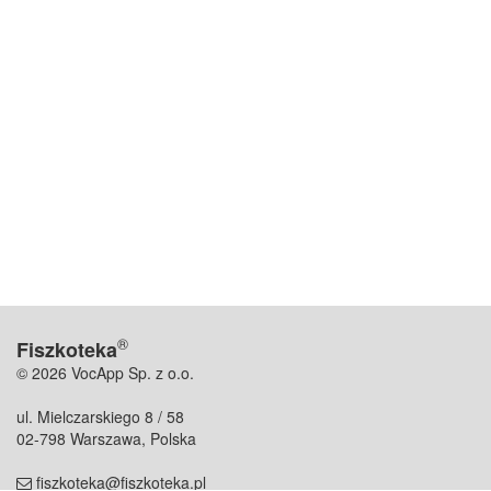
®
Fiszkoteka
© 2026 VocApp Sp. z o.o.
ul. Mielczarskiego 8 / 58
02-798 Warszawa, Polska
fiszkoteka@fiszkoteka.pl