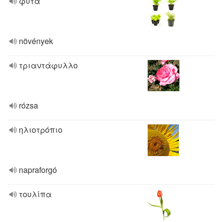
φυτά
növények
τριαντάφυλλο
rózsa
ηλιοτρόπιο
napraforgó
τουλίπα