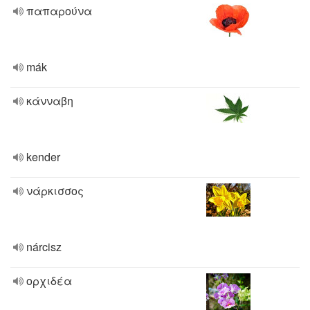
παπαρούνα
mák
κάνναβη
kender
νάρκισσος
nárcisz
ορχιδέα