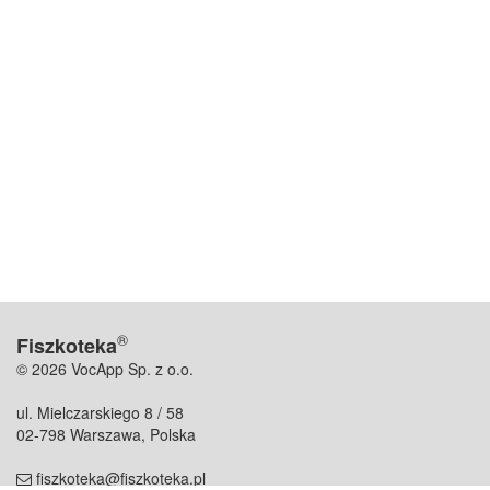
®
Fiszkoteka
© 2026 VocApp Sp. z o.o.
ul. Mielczarskiego 8 / 58
02-798 Warszawa, Polska
fiszkoteka@fiszkoteka.pl