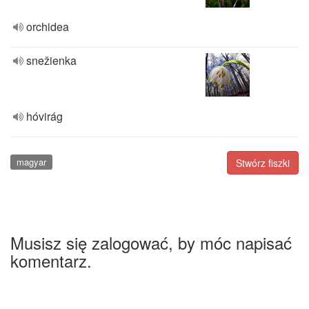
orchidea
snežienka
hóvirág
magyar
Stwórz fiszki
Musisz się zalogować, by móc napisać
komentarz.