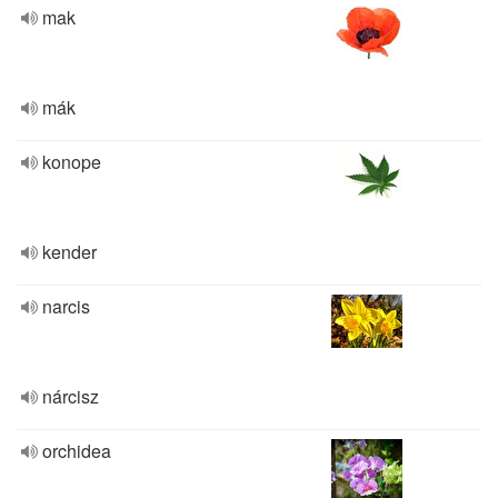
mak
mák
konope
kender
narcis
nárcisz
orchidea