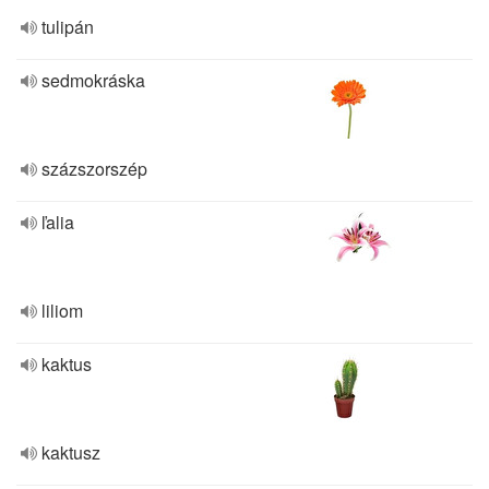
tulipán
sedmokráska
százszorszép
ľalia
liliom
kaktus
kaktusz