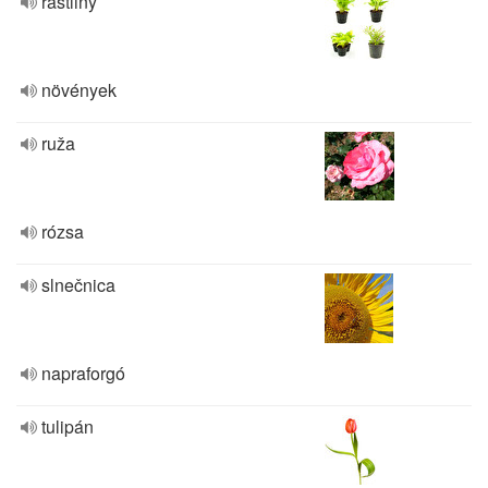
rastliny
növények
ruža
rózsa
slnečnica
napraforgó
tulipán